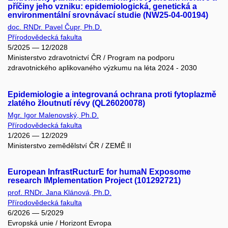
příčiny jeho vzniku: epidemiologická, genetická a
environmentální srovnávací studie (NW25-04-00194)
doc. RNDr. Pavel Čupr, Ph.D.
Přírodovědecká fakulta
5/2025 — 12/2028
Ministerstvo zdravotnictví ČR / Program na podporu
zdravotnického aplikovaného výzkumu na léta 2024 - 2030
Epidemiologie a integrovaná ochrana proti fytoplazmě
zlatého žloutnutí révy (QL26020078)
Mgr. Igor Malenovský, Ph.D.
Přírodovědecká fakulta
1/2026 — 12/2029
Ministerstvo zemědělství ČR / ZEMĚ II
European InfrastRucturE for humaN Exposome
research IMplementation Project (101292721)
prof. RNDr. Jana Klánová, Ph.D.
Přírodovědecká fakulta
6/2026 — 5/2029
Evropská unie / Horizont Evropa