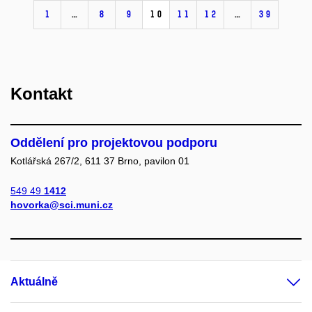
1
…
8
9
10
11
12
…
39
Kontakt
Oddělení pro projektovou podporu
Kotlářská 267/2, 611 37 Brno, pavilon 01
549 49
1412
hovorka@sci.muni.cz
Aktuálně