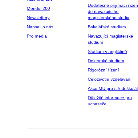
Dodatečné přijímací řízen
Mendel 200
do navazujícího
Newslettery
magisterského studia
Napsali o nás
Bakalářské studium
Pro média
Navazující magisterské
studium
Studium v angličtině
Doktorské studium
Rigorózní řízení
Celoživotní vzdělávání
Akce MU pro středoškolá
Důležité informace pro
uchazeče