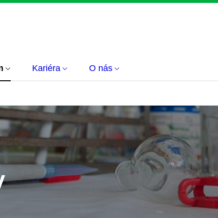
m
Kariéra
O nás
y