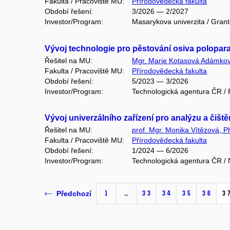
Fakulta / Pracoviště MU:
Přírodovědecká fakulta
Období řešení:
3/2026 — 2/2027
Investor/Program:
Masarykova univerzita / Gran
Vývoj technologie pro pěstování osiva poloparaz
Řešitel na MU:
Mgr. Marie Kotasová Adámkov
Fakulta / Pracoviště MU:
Přírodovědecká fakulta
Období řešení:
5/2023 — 3/2026
Investor/Program:
Technologická agentura ČR / P
Vývoj univerzálního zařízení pro analýzu a či
Řešitel na MU:
prof. Mgr. Monika Vítězová, P
Fakulta / Pracoviště MU:
Přírodovědecká fakulta
Období řešení:
1/2024 — 6/2026
Investor/Program:
Technologická agentura ČR /
1
…
33
34
35
36
3
Předchozí