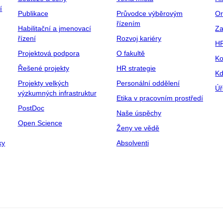
í
Publikace
Průvodce výběrovým
Or
řízením
Habilitační a jmenovací
Za
řízení
Rozvoj kariéry
H
Projektová podpora
O fakultě
Ko
Řešené projekty
HR strategie
Kd
Projekty velkých
Personální oddělení
Úř
výzkumných infrastruktur
Etika v pracovním prostředí
PostDoc
Naše úspěchy
Open Science
Ženy ve vědě
ky
Absolventi