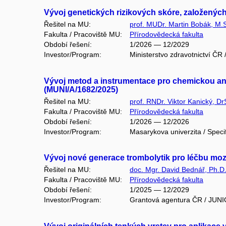
Vývoj genetických rizikových skóre, založených
Řešitel na MU:
prof. MUDr. Martin Bobák, M.S
Fakulta / Pracoviště MU:
Přírodovědecká fakulta
Období řešení:
1/2026 — 12/2029
Investor/Program:
Ministerstvo zdravotnictví Č
Vývoj metod a instrumentace pro chemickou ana
(MUNI/A/1682/2025)
Řešitel na MU:
prof. RNDr. Viktor Kanický, Dr
Fakulta / Pracoviště MU:
Přírodovědecká fakulta
Období řešení:
1/2026 — 12/2026
Investor/Program:
Masarykova univerzita / Speci
Vývoj nové generace trombolytik pro léčbu mo
Řešitel na MU:
doc. Mgr. David Bednář, Ph.D
Fakulta / Pracoviště MU:
Přírodovědecká fakulta
Období řešení:
1/2025 — 12/2029
Investor/Program:
Grantová agentura ČR / JUN