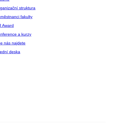
ganizační struktura
městnanci fakulty
R Award
nference a kurzy
e nás najdete
ední deska