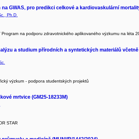
 na GWAS, pro predikci celkové a kardiovaskulární mortali
c., Ph.D.
R / Program na podporu zdravotnického aplikovaného výzkumu na léta 2
lýzu a studium přírodních a syntetických materiálů včetn
Sc.
fický výzkum - podpora studentských projektů
zkové mrtvice (GM25-18233M)
.
IOR STAR