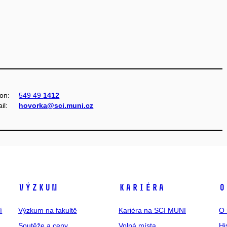
fon:
549 49
1412
il:
hovorka@sci.muni.cz
Výzkum
Kariéra
O
í
Výzkum na fakultě
Kariéra na SCI MUNI
O 
Soutěže a ceny
Volná místa
Hi