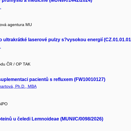
 v průmyslu a medicíně (MUNI/R/1442/2024)
.
tová agentura MU
ro ultrakrátké laserové pulzy s?vysokou energií (CZ.01.01.0
.
hodu ČR / OP TAK
suplementaci pacientů s refluxem (FW10010127)
nhartová, Ph.D., MBA
 NPO
oteinů u čeledi Lemnoideae (MUNI/C/0098/2026)