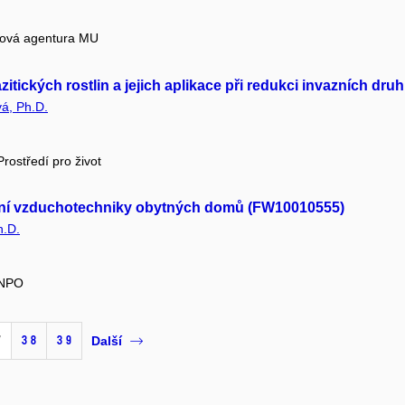
tová agentura MU
itických rostlin a jejich aplikace při redukci invazních d
á, Ph.D.
rostředí pro život
štění vzduchotechniky obytných domů (FW10010555)
h.D.
 NPO
7
38
39
Další