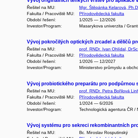
Vývoj originálních tenkých vrstev pro aplikace
Řešitel na MU:
Mgr. Štěpánka Kelarová, Ph.D
Fakulta / Pracoviště MU:
Přírodovědecká fakulta
Období řešení:
1/2025 — 12/2026
Investor/Program:
Masarykova univerzita / Gran
Vývoj pokročilých optických zrcadel a děličů p
Řešitel na MU:
prof. RNDr. Ivan Ohlídal, DrSc
Fakulta / Pracoviště MU:
Přírodovědecká fakulta
Období řešení:
1/2026 — 12/2027
Investor/Program:
Ministerstvo průmyslu a obc
Vývoj probiotického preparátu pro podpůrnou 
Řešitel na MU:
prof. RNDr. Petra Bořilová Li
Fakulta / Pracoviště MU:
Přírodovědecká fakulta
Období řešení:
1/2024 — 6/2026
Investor/Program:
Technologická agentura ČR /
Vývoj systému pro sekreci rekombinantních pr
Řešitel na MU:
Bc. Miroslav Rosputinský