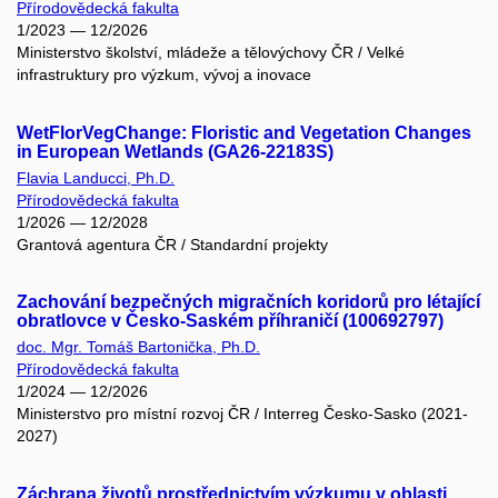
Přírodovědecká fakulta
1/2023 — 12/2026
Ministerstvo školství, mládeže a tělovýchovy ČR / Velké
infrastruktury pro výzkum, vývoj a inovace
WetFlorVegChange: Floristic and Vegetation Changes
in European Wetlands (GA26-22183S)
Flavia Landucci, Ph.D.
Přírodovědecká fakulta
1/2026 — 12/2028
Grantová agentura ČR / Standardní projekty
Zachování bezpečných migračních koridorů pro létající
obratlovce v Česko-Saském příhraničí (100692797)
doc. Mgr. Tomáš Bartonička, Ph.D.
Přírodovědecká fakulta
1/2024 — 12/2026
Ministerstvo pro místní rozvoj ČR / Interreg Česko-Sasko (2021-
2027)
Záchrana životů prostřednictvím výzkumu v oblasti