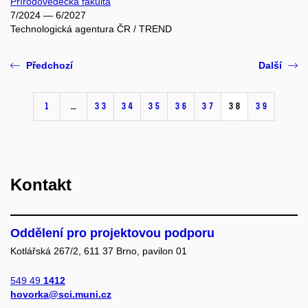
Přírodovědecká fakulta
7/2024 — 6/2027
Technologická agentura ČR / TREND
Předchozí
Další
1
…
33
34
35
36
37
38
39
Kontakt
Oddělení pro projektovou podporu
Kotlářská 267/2, 611 37 Brno, pavilon 01
549 49
1412
hovorka@sci.muni.cz