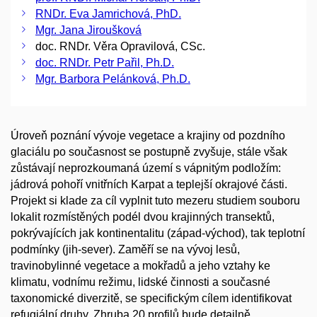
RNDr. Eva Jamrichová, PhD.
Mgr. Jana Jiroušková
doc. RNDr. Věra Opravilová, CSc.
doc. RNDr. Petr Pařil, Ph.D.
Mgr. Barbora Pelánková, Ph.D.
Úroveň poznání vývoje vegetace a krajiny od pozdního
glaciálu po současnost se postupně zvyšuje, stále však
zůstávají neprozkoumaná území s vápnitým podložím:
jádrová pohoří vnitřních Karpat a teplejší okrajové části.
Projekt si klade za cíl vyplnit tuto mezeru studiem souboru
lokalit rozmístěných podél dvou krajinných transektů,
pokrývajících jak kontinentalitu (západ-východ), tak teplotní
podmínky (jih-sever). Zaměří se na vývoj lesů,
travinobylinné vegetace a mokřadů a jeho vztahy ke
klimatu, vodnímu režimu, lidské činnosti a současné
taxonomické diverzitě, se specifickým cílem identifikovat
refugiální druhy. Zhruba 20 profilů bude detailně