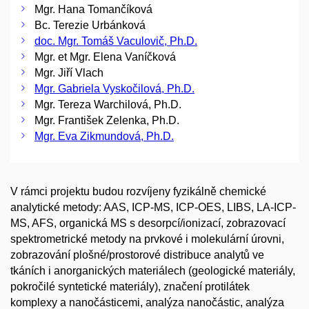
Mgr. Hana Tomančíková
Bc. Terezie Urbánková
doc. Mgr. Tomáš Vaculovič, Ph.D.
Mgr. et Mgr. Elena Vaníčková
Mgr. Jiří Vlach
Mgr. Gabriela Vyskočilová, Ph.D.
Mgr. Tereza Warchilová, Ph.D.
Mgr. František Zelenka, Ph.D.
Mgr. Eva Zikmundová, Ph.D.
V rámci projektu budou rozvíjeny fyzikálně chemické
analytické metody: AAS, ICP-MS, ICP-OES, LIBS, LA-ICP-
MS, AFS, organická MS s desorpcí/ionizací, zobrazovací
spektrometrické metody na prvkové i molekulární úrovni,
zobrazování plošné/prostorové distribuce analytů ve
tkáních i anorganických materiálech (geologické materiály,
pokročilé syntetické materiály), značení protilátek
komplexy a nanočásticemi, analýza nanočástic, analýza