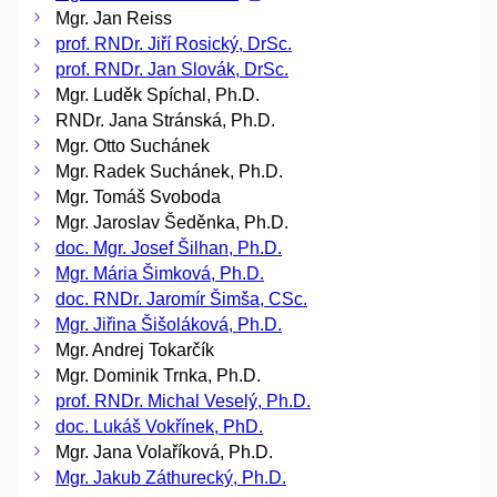
Mgr. Jan Reiss
prof. RNDr. Jiří Rosický, DrSc.
prof. RNDr. Jan Slovák, DrSc.
Mgr. Luděk Spíchal, Ph.D.
RNDr. Jana Stránská, Ph.D.
Mgr. Otto Suchánek
Mgr. Radek Suchánek, Ph.D.
Mgr. Tomáš Svoboda
Mgr. Jaroslav Šeděnka, Ph.D.
doc. Mgr. Josef Šilhan, Ph.D.
Mgr. Mária Šimková, Ph.D.
doc. RNDr. Jaromír Šimša, CSc.
Mgr. Jiřina Šišoláková, Ph.D.
Mgr. Andrej Tokarčík
Mgr. Dominik Trnka, Ph.D.
prof. RNDr. Michal Veselý, Ph.D.
doc. Lukáš Vokřínek, PhD.
Mgr. Jana Volaříková, Ph.D.
Mgr. Jakub Záthurecký, Ph.D.