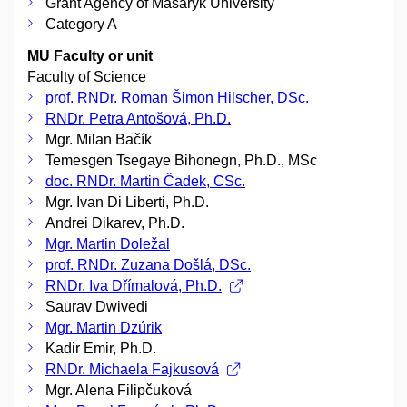
Grant Agency of Masaryk University
Category A
MU Faculty or unit
Faculty of Science
prof. RNDr. Roman Šimon Hilscher, DSc.
RNDr. Petra Antošová, Ph.D.
Mgr. Milan Bačík
Temesgen Tsegaye Bihonegn, Ph.D., MSc
doc. RNDr. Martin Čadek, CSc.
Mgr. Ivan Di Liberti, Ph.D.
Andrei Dikarev, Ph.D.
Mgr. Martin Doležal
prof. RNDr. Zuzana Došlá, DSc.
RNDr. Iva Dřímalová, Ph.D.
Saurav Dwivedi
Mgr. Martin Dzúrik
Kadir Emir, Ph.D.
RNDr. Michaela Fajkusová
Mgr. Alena Filipčuková