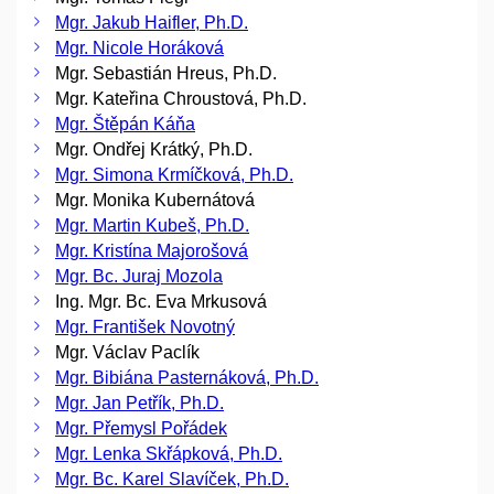
Mgr. Jakub Haifler, Ph.D.
Mgr. Nicole Horáková
Mgr. Sebastián Hreus, Ph.D.
Mgr. Kateřina Chroustová, Ph.D.
Mgr. Štěpán Káňa
Mgr. Ondřej Krátký, Ph.D.
Mgr. Simona Krmíčková, Ph.D.
Mgr. Monika Kubernátová
Mgr. Martin Kubeš, Ph.D.
Mgr. Kristína Majorošová
Mgr. Bc. Juraj Mozola
Ing. Mgr. Bc. Eva Mrkusová
Mgr. František Novotný
Mgr. Václav Paclík
Mgr. Bibiána Pasternáková, Ph.D.
Mgr. Jan Petřík, Ph.D.
Mgr. Přemysl Pořádek
Mgr. Lenka Skřápková, Ph.D.
Mgr. Bc. Karel Slavíček, Ph.D.