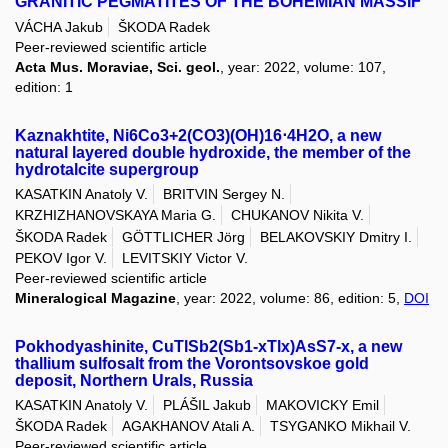
GRANITIC PEGMATITES OF THE BOHEMIAN MASSIF
VÁCHA Jakub
ŠKODA Radek
Peer-reviewed scientific article
Acta Mus. Moraviae, Sci. geol.
, year: 2022, volume: 107,
edition: 1
Kaznakhtite, Ni6Co3+2(CO3)(OH)16⋅4H2O, a new
natural layered double hydroxide, the member of the
hydrotalcite supergroup
KASATKIN Anatoly V.
BRITVIN Sergey N.
KRZHIZHANOVSKAYA Maria G.
CHUKANOV Nikita V.
ŠKODA Radek
GÖTTLICHER Jörg
BELAKOVSKIY Dmitry I.
PEKOV Igor V.
LEVITSKIY Victor V.
Peer-reviewed scientific article
Mineralogical Magazine
, year: 2022, volume: 86, edition: 5,
DOI
Pokhodyashinite, CuTlSb2(Sb1-xTlx)AsS7-x, a new
thallium sulfosalt from the Vorontsovskoe gold
deposit, Northern Urals, Russia
KASATKIN Anatoly V.
PLÁŠIL Jakub
MAKOVICKY Emil
ŠKODA Radek
AGAKHANOV Atali A.
TSYGANKO Mikhail V.
Peer-reviewed scientific article