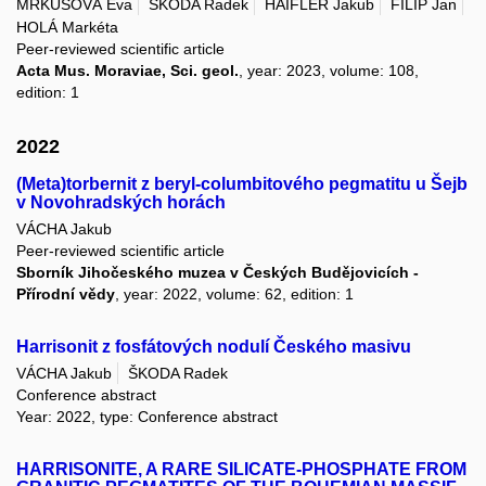
MRKUSOVÁ Eva
ŠKODA Radek
HAIFLER Jakub
FILIP Jan
HOLÁ Markéta
Peer-reviewed scientific article
Acta Mus. Moraviae, Sci. geol.
, year: 2023, volume: 108,
edition: 1
2022
(Meta)torbernit z beryl-columbitového pegmatitu u Šejb
v Novohradských horách
VÁCHA Jakub
Peer-reviewed scientific article
Sborník Jihočeského muzea v Českých Budějovicích -
Přírodní vědy
, year: 2022, volume: 62, edition: 1
Harrisonit z fosfátových nodulí Českého masivu
VÁCHA Jakub
ŠKODA Radek
Conference abstract
Year: 2022, type: Conference abstract
HARRISONITE, A RARE SILICATE-PHOSPHATE FROM