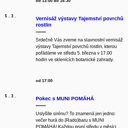
od 13:00 do 16:30
5.
3.
Vernisáž výstavy Tajemství povrchů
rostlin
Srdečně Vás zveme na slavnostní vernisáž
výstavy Tajemství povrchů rostlin, kterou
pořádáme ve středu 5. března v 17.00
hodin ve sklenících botanické zahrady.
od 17:00
5.
3.
Pokec s MUNI POMÁHÁ
Uslyšíte sirénu? To znamená jen jedno:
večer hurá do (Rado)baru s MUNI
POMÁHÁ! Každou první středu v měsíci