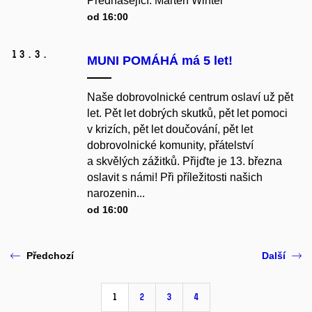
Přednášející: Marten Winter
od 16:00
13.
3.
MUNI POMÁHÁ má 5 let!
Naše dobrovolnické centrum oslaví už pět
let. Pět let dobrých skutků, pět let pomoci
v krizích, pět let doučování, pět let
dobrovolnické komunity, přátelství
a skvělých zážitků. Přijďte je 13. března
oslavit s námi! Při příležitosti našich
narozenin...
od 16:00
Předchozí
Další
1
2
3
4