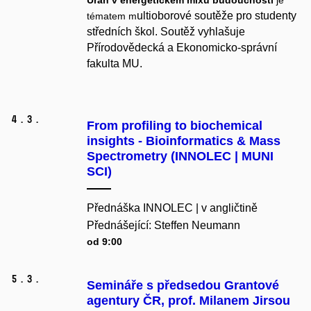
Uran v energetickém mixu budoucnosti
je
ultioborové soutěže pro studenty
tématem m
středních škol. Soutěž vyhlašuje
Přírodovědecká a Ekonomicko-správní
fakulta MU.
4.
3.
From profiling to biochemical
insights - Bioinformatics & Mass
Spectrometry (INNOLEC | MUNI
SCI)
Přednáška INNOLEC | v angličtině
Přednášející: Steffen Neumann
od 9:00
5.
3.
Semináře s předsedou Grantové
agentury ČR, prof. Milanem Jirsou