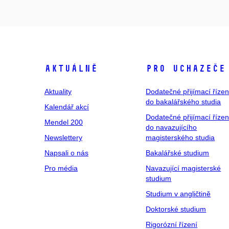
Aktuálně
Pro uchazeče
Aktuality
Dodatečné přijímací řízen
do bakalářského studia
Kalendář akcí
Dodatečné přijímací řízen
Mendel 200
do navazujícího
Newslettery
magisterského studia
Napsali o nás
Bakalářské studium
Pro média
Navazující magisterské
studium
Studium v angličtině
Doktorské studium
Rigorózní řízení