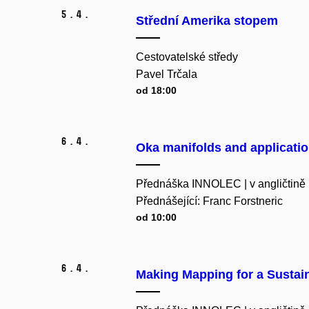
5.
4.
Střední Amerika stopem
Cestovatelské středy
Pavel Trčala
od 18:00
6.
4.
Oka manifolds and applicati
Přednáška INNOLEC | v angličtině
Přednášející: Franc Forstneric
od 10:00
6.
4.
Making Mapping for a Sustai