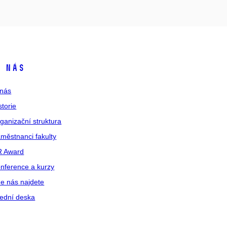
 nás
nás
storie
ganizační struktura
městnanci fakulty
R Award
nference a kurzy
e nás najdete
ední deska