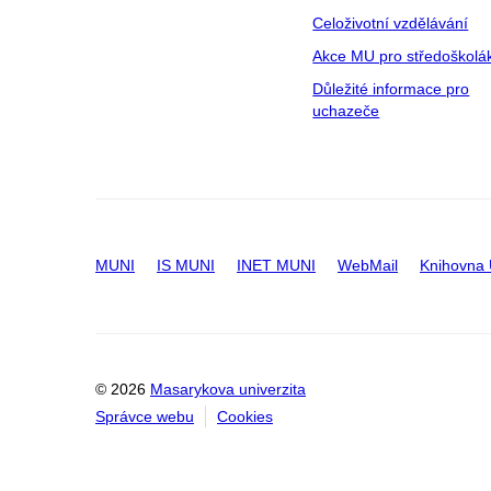
Celoživotní vzdělávání
Akce MU pro středoškolá
Důležité informace pro
uchazeče
MUNI
IS MUNI
INET MUNI
WebMail
Knihovna
© 2026
Masarykova univerzita
Správce webu
Cookies