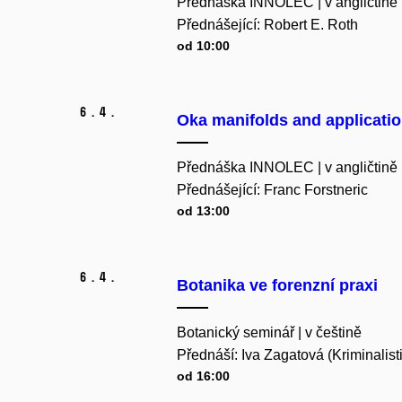
Přednáška INNOLEC | v angličtině
Přednášející: Robert E. Roth
od 10:00
6.
4.
Oka manifolds and applicati
Přednáška INNOLEC | v angličtině
Přednášející: Franc Forstneric
od 13:00
6.
4.
Botanika ve forenzní praxi
Botanický seminář | v češtině
Přednáší: Iva Zagatová (Kriminalist
od 16:00