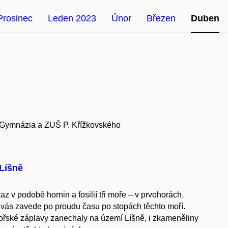
Prosinec
Leden 2023
Únor
Březen
Duben
ů Gymnázia a ZUŠ P. Křížkovského
Líšně
 v podobě hornin a fosilií tři moře – v prvohorách,
 vás zavede po proudu času po stopách těchto moří.
ořské záplavy zanechaly na území Líšně, i zkameněliny