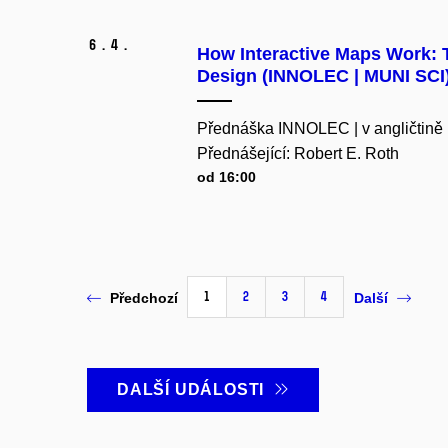
6.
4.
How Interactive Maps Work: 
Design (INNOLEC | MUNI SCI
Přednáška INNOLEC | v angličtině
Přednášející: Robert E. Roth
od 16:00
1
2
3
4
Předchozí
Další
DALŠÍ UDÁLOSTI