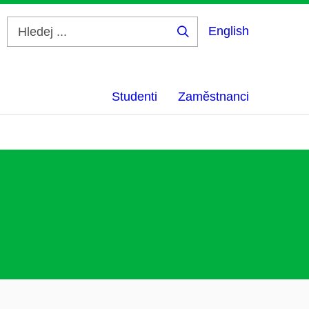
English
Hledej
...
Studenti
Zaměstnanci