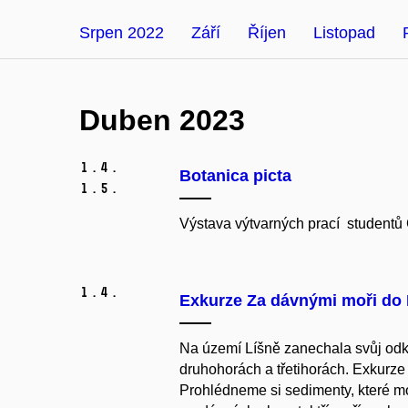
Srpen 2022
Září
Říjen
Listopad
Duben 2023
1.
4.
Botanica picta
1.
5.
Výstava výtvarných prací student
1.
4.
Exkurze Za dávnými moři do 
Na území Líšně zanechala svůj odkaz
druhohorách a třetihorách. Exkurze
Prohlédneme si sedimenty, které m