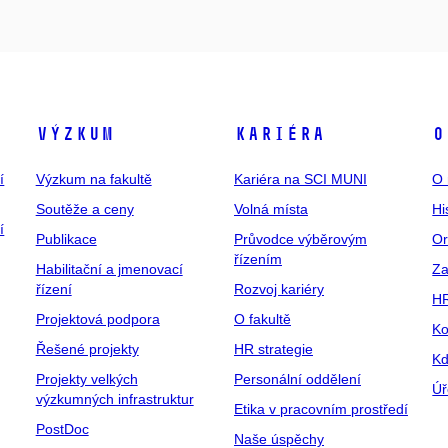
Výzkum
Kariéra
O
í
Výzkum na fakultě
Kariéra na SCI MUNI
O 
Soutěže a ceny
Volná místa
Hi
í
Publikace
Průvodce výběrovým
Or
řízením
Habilitační a jmenovací
Za
řízení
Rozvoj kariéry
H
Projektová podpora
O fakultě
Ko
Řešené projekty
HR strategie
Kd
Projekty velkých
Personální oddělení
Úř
výzkumných infrastruktur
Etika v pracovním prostředí
PostDoc
Naše úspěchy