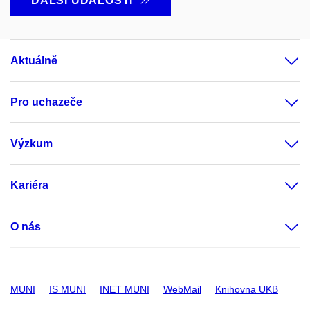
DALŠÍ UDÁLOSTI
Aktuálně
Pro uchazeče
Výzkum
Kariéra
O nás
MUNI
IS MUNI
INET MUNI
WebMail
Knihovna UKB