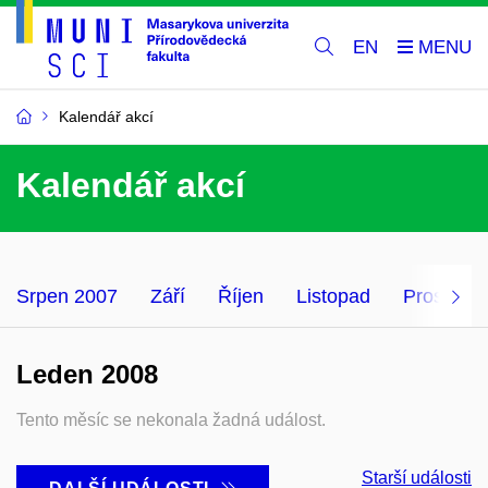
EN
Kalendář akcí
Kalendář akcí
Srpen 2007
Září
Říjen
Listopad
Prosinec
Leden 2008
Tento měsíc se nekonala žadná událost.
Starší události