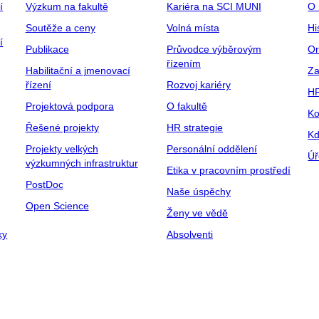
í
Výzkum na fakultě
Kariéra na SCI MUNI
O 
Soutěže a ceny
Volná místa
Hi
í
Publikace
Průvodce výběrovým
Or
řízením
Habilitační a jmenovací
Za
řízení
Rozvoj kariéry
H
Projektová podpora
O fakultě
Ko
Řešené projekty
HR strategie
Kd
Projekty velkých
Personální oddělení
Úř
výzkumných infrastruktur
Etika v pracovním prostředí
PostDoc
Naše úspěchy
Open Science
Ženy ve vědě
ky
Absolventi