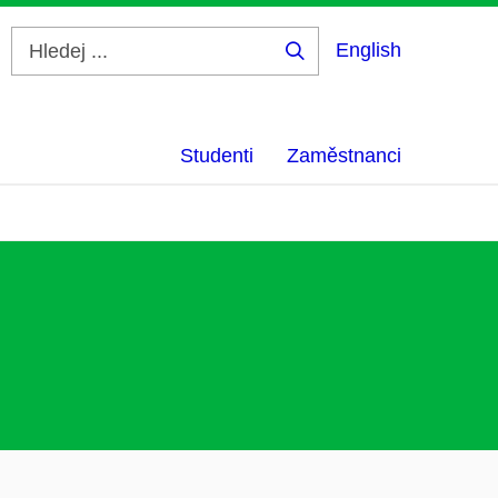
English
Hledej
...
Studenti
Zaměstnanci