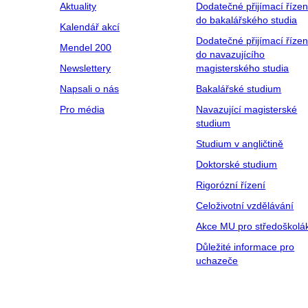
Aktuality
Dodatečné přijímací řízen
do bakalářského studia
Kalendář akcí
Dodatečné přijímací řízen
Mendel 200
do navazujícího
Newslettery
magisterského studia
Napsali o nás
Bakalářské studium
Pro média
Navazující magisterské
studium
Studium v angličtině
Doktorské studium
Rigorózní řízení
Celoživotní vzdělávání
Akce MU pro středoškolá
Důležité informace pro
uchazeče