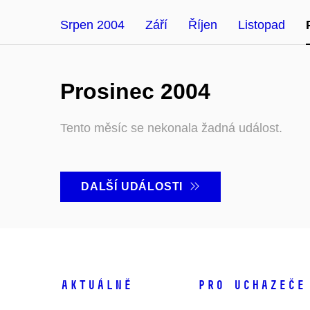
Srpen 2004
Září
Říjen
Listopad
Prosinec 2004
Tento měsíc se nekonala žadná událost.
DALŠÍ UDÁLOSTI
Aktuálně
Pro uchazeče