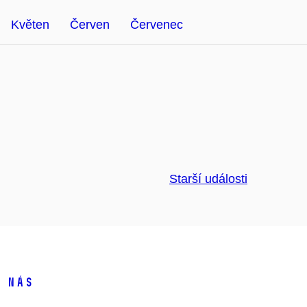
Květen
Červen
Červenec
Starší události
 nás