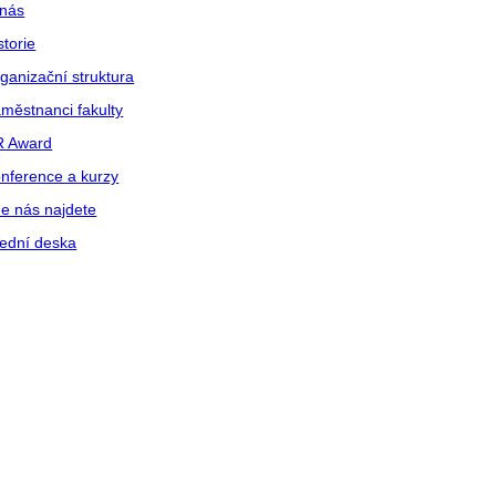
nás
storie
ganizační struktura
městnanci fakulty
R Award
nference a kurzy
e nás najdete
ední deska