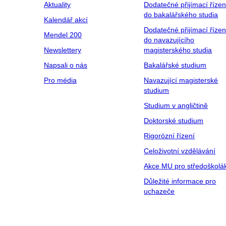
Aktuality
Dodatečné přijímací řízen
do bakalářského studia
Kalendář akcí
Dodatečné přijímací řízen
Mendel 200
do navazujícího
Newslettery
magisterského studia
Napsali o nás
Bakalářské studium
Pro média
Navazující magisterské
studium
Studium v angličtině
Doktorské studium
Rigorózní řízení
Celoživotní vzdělávání
Akce MU pro středoškolá
Důležité informace pro
uchazeče