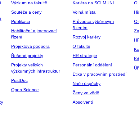
í
Výzkum na fakultě
Kariéra na SCI MUNI
O 
Soutěže a ceny
Volná místa
Hi
í
Publikace
Průvodce výběrovým
Or
řízením
Habilitační a jmenovací
Za
řízení
Rozvoj kariéry
H
Projektová podpora
O fakultě
Ko
Řešené projekty
HR strategie
Kd
Projekty velkých
Personální oddělení
Úř
výzkumných infrastruktur
Etika v pracovním prostředí
PostDoc
Naše úspěchy
Open Science
Ženy ve vědě
ky
Absolventi