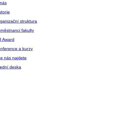
nás
storie
ganizační struktura
městnanci fakulty
R Award
nference a kurzy
e nás najdete
ední deska