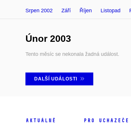
Srpen 2002
Září
Říjen
Listopad
Únor 2003
Tento měsíc se nekonala žadná událost.
DALŠÍ UDÁLOSTI
Aktuálně
Pro uchazeče