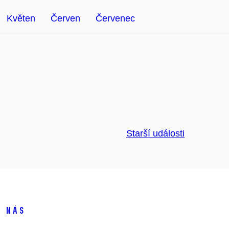
Květen
Červen
Červenec
Starší události
 nás