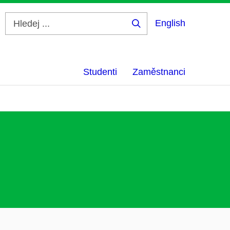
English
Hledej
...
Studenti
Zaměstnanci