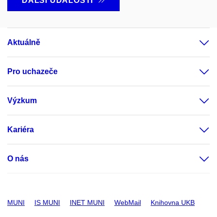
DALŠÍ UDÁLOSTI
Aktuálně
Pro uchazeče
Výzkum
Kariéra
O nás
MUNI
IS MUNI
INET MUNI
WebMail
Knihovna UKB