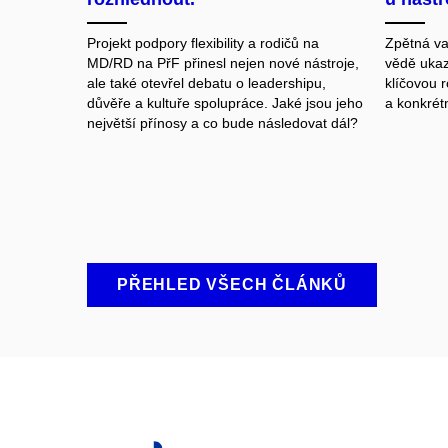
Projekt podpory flexibility a rodičů na
Zpětná va
MD/RD na PřF přinesl nejen nové nástroje,
vědě ukaz
ale také otevřel debatu o leadershipu,
klíčovou ro
důvěře a kultuře spolupráce. Jaké jsou jeho
a konkrét
největší přínosy a co bude následovat dál?
PŘEHLED VŠECH ČLÁNKŮ