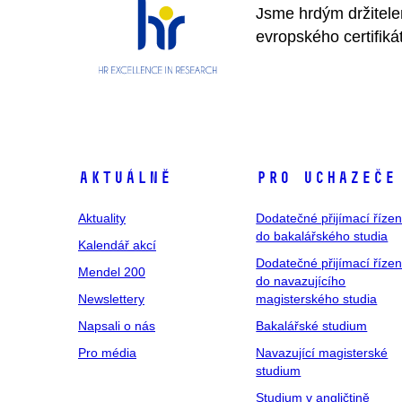
Jsme hrdým držitel
evropského certifiká
Aktuálně
Pro uchazeče
Aktuality
Dodatečné přijímací řízen
do bakalářského studia
Kalendář akcí
Dodatečné přijímací řízen
Mendel 200
do navazujícího
Newslettery
magisterského studia
Napsali o nás
Bakalářské studium
Pro média
Navazující magisterské
studium
Studium v angličtině