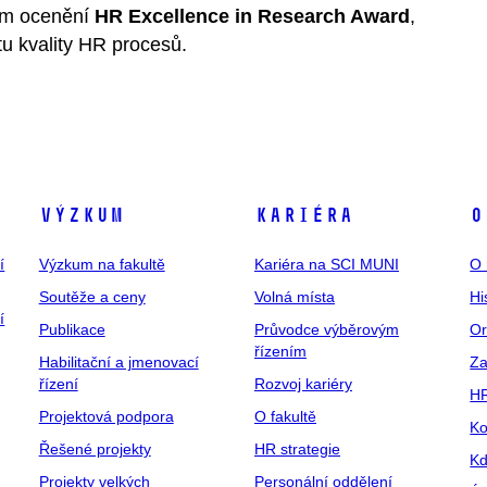
em ocenění
HR
Excellence in Research Award
,
tu kvality HR procesů.
Výzkum
Kariéra
O
í
Výzkum na fakultě
Kariéra na SCI MUNI
O 
Soutěže a ceny
Volná místa
Hi
í
Publikace
Průvodce výběrovým
Or
řízením
Habilitační a jmenovací
Za
řízení
Rozvoj kariéry
H
Projektová podpora
O fakultě
Ko
Řešené projekty
HR strategie
Kd
Projekty velkých
Personální oddělení