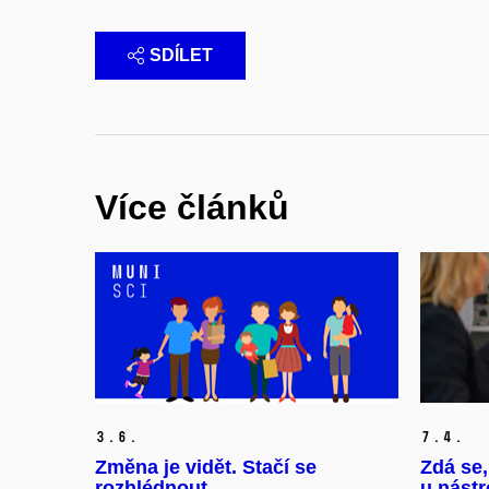
SDÍLET
Více článků
3.
6.
7.
4.
Změna je vidět. Stačí se
Zdá se,
rozhlédnout.
u nástr