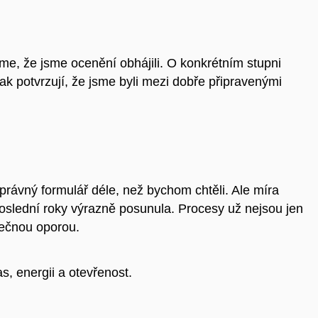
íme, že jsme ocenění obhájili. O konkrétním stupni
k potvrzují, že jsme byli mezi dobře připravenými
ávný formulář déle, než bychom chtěli. Ale míra
a poslední roky výrazně posunula. Procesy už nejsou jen
tečnou oporou.
as, energii a otevřenost.