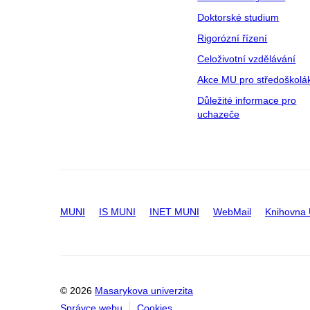
Doktorské studium
Rigorózní řízení
Celoživotní vzdělávání
Akce MU pro středoškolá
Důležité informace pro
uchazeče
MUNI
IS MUNI
INET MUNI
WebMail
Knihovna
© 2026
Masarykova univerzita
Správce webu
Cookies