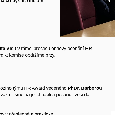
 co pyšní; oficiální
ite Visit
v rámci procesu obnovy ocenění
HR
erdikt komise obdržíme brzy.
dchozího týmu HR Award vedeného
PhDr. Barborou
vázali jsme na jejich úsilí a posunuli věci dál:
byly přehledné a praktické,