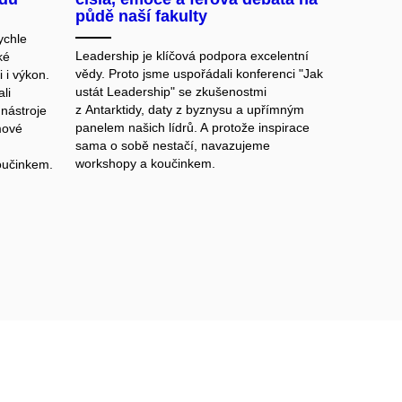
půdě naší fakulty
ychle
Leadership je klíčová podpora excelentní
ké
vědy. Proto jsme uspořádali konferenci "Jak
 i výkon.
ustát Leadership" se zkušenostmi
li
z Antarktidy, daty z byznysu a upřímným
nástroje
panelem našich lídrů. A protože inspirace
mové
sama o sobě nestačí, navazujeme
workshopy a koučinkem.
oučinkem.