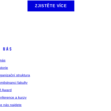
ZJISTĚTE VÍCE
 nás
nás
storie
ganizační struktura
městnanci fakulty
R Award
nference a kurzy
e nás najdete