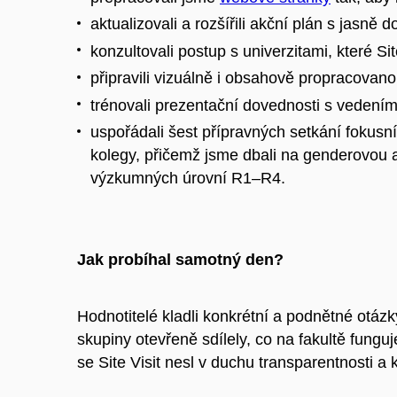
aktualizovali a rozšířili akční plán s jasně 
konzultovali postup s univerzitami, které Site
připravili vizuálně i obsahově propracovano
trénovali prezentační dovednosti s vedením 
uspořádali šest přípravných setkání fokusníc
kolegy, přičemž jsme dbali na genderovou a
výzkumných úrovní R1–R4.
Jak probíhal samotný den?
Hodnotitelé kladli konkrétní a podnětné otázk
skupiny otevřeně sdílely, co na fakultě fungu
se Site Visit nesl v duchu transparentnosti a 