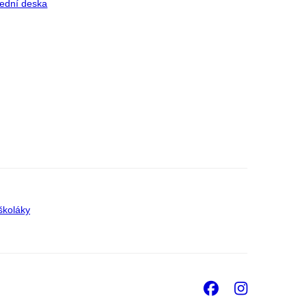
ední deska
školáky
Facebook
Insta