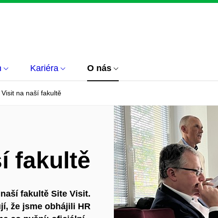
m
Kariéra
O nás
 Visit na naší fakultě
í fakultě
naší fakultě
Site Visit
.
í, že jsme obhájili HR