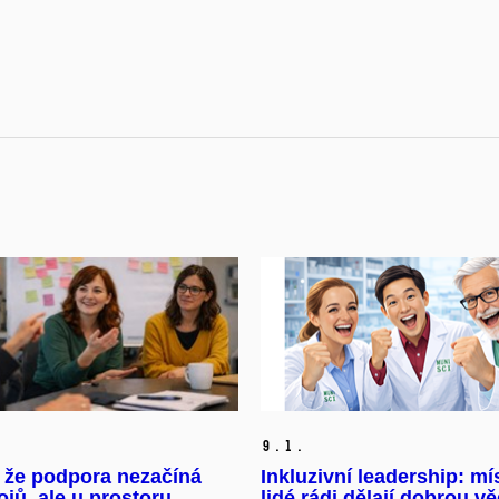
9.
1.
 že podpora nezačíná
Inkluzivní leadership: mí
ojů, ale u prostoru
lidé rádi dělají dobrou v