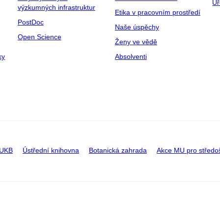
Úř
výzkumných infrastruktur
Etika v pracovním prostředí
PostDoc
Naše úspěchy
Open Science
Ženy ve vědě
ky
Absolventi
 UKB
Ústřední knihovna
Botanická zahrada
Akce MU pro středo