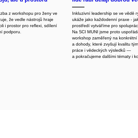
zba z workshopu pro ženy ve
Inkluzivní leadership se ve vědě r
uje, že vedle nástrojů hraje
ukáže jako každodenní praxe - ja
li i prostor pro reflexi, sdílení
prostředí vytváříme pro spolupráci
ní podporu.
Na SCI MUNI jsme proto uspořáda
workshop zaměřený na konkrétní 
a dohody, které zvyšují kvalitu tý
práce i vědeckých výsledků —
a pokračujeme dalšími tématy i k