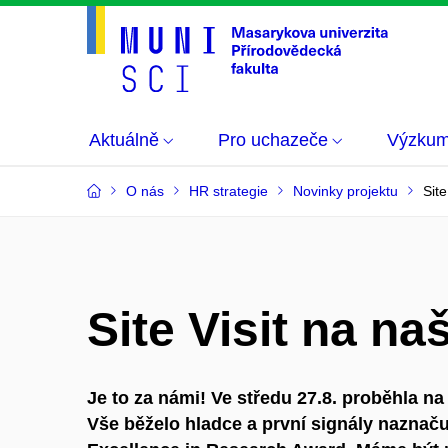
Aktuálně
Pro uchazeče
Výzku
O nás
HR strategie
Novinky projektu
Site
Site Visit na naš
Je to za námi!
Ve středu 27.8. proběhla na 
Vše běželo hladce a první signály naznačuj