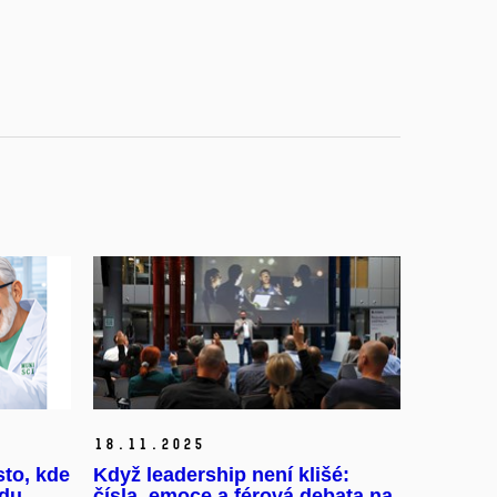
18.
11.
2025
sto, kde
Když leadership není klišé:
ědu
čísla, emoce a férová debata na