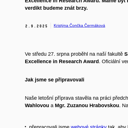
Excellence in Research Award. Máme být na
verdikt budeme znát brzy.
Kristýna Čončka Čermáková
2.
9.
2025
Ve středu 27. srpna proběhl na naší fakultě
S
Excellence in Research Award
. Oficiální v
Jak jsme se připravovali
Naše letošní příprava stavěla na práci pře
Wahlovou
a
Mgr. Zuzanou Hrabovskou
. Na
přepracovali jsme
webové stránky
tak, aby 