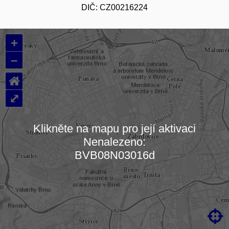
DIČ: CZ00216224
+
–
⌂
⤢
Klikněte na mapu pro její aktivaci
Nenalezeno:
Načítám mapu…
BVB08N03016d
