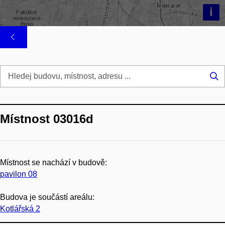
i
Hl
...
Místnost 03016d
Místnost se nachází v budově:
pavilon 08
Budova je součástí areálu:
Kotlářská 2