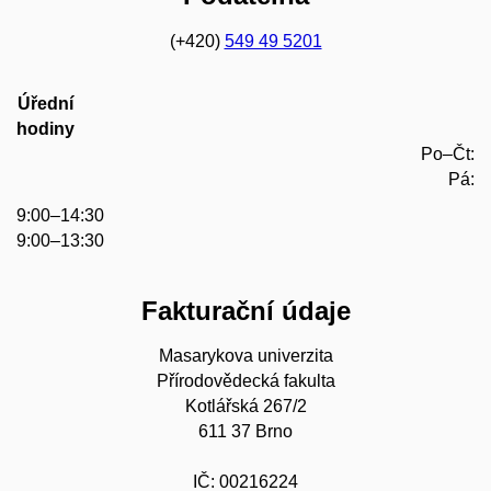
(+420)
549 49 5201
Úřední
hodiny
Po–Čt:
Pá:
9:00–14:30
9:00–13:30
Fakturační údaje
Masarykova univerzita
Přírodovědecká fakulta
Kotlářská 267/2
611 37 Brno
IČ: 00216224