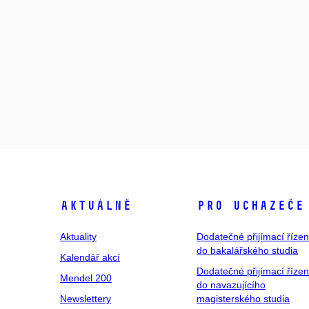
Aktuálně
Pro uchazeče
Aktuality
Dodatečné přijímací řízen
do bakalářského studia
Kalendář akcí
Dodatečné přijímací řízen
Mendel 200
do navazujícího
Newslettery
magisterského studia