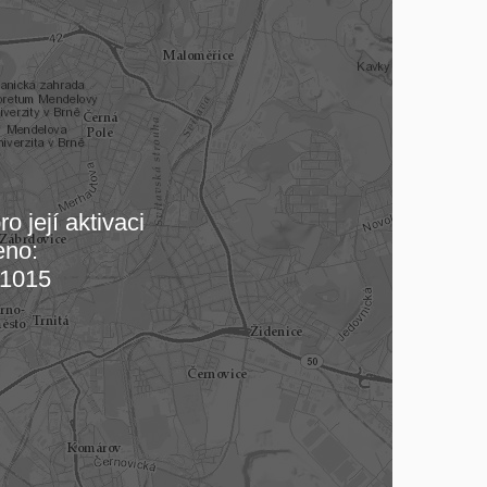
o její aktivaci
eno:
 mapu…
1015