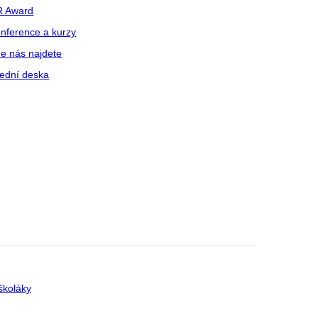
R Award
nference a kurzy
e nás najdete
ední deska
školáky