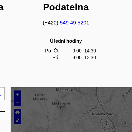
a
Podatelna
(+420)
549 49 5201
Úřední hodiny
Po–Čt:
9:00–14:30
Pá:
9:00–13:30
+
Hledej
–
..
⌂
⤢