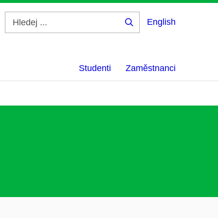
English
Hledej
...
Studenti
Zaměstnanci