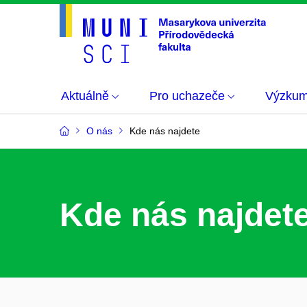
Aktuálně
Pro uchazeče
Výzku
O nás
Kde nás najdete
Kde nás najdet