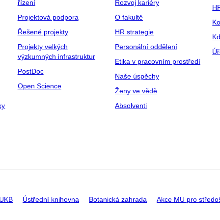
řízení
Rozvoj kariéry
H
Projektová podpora
O fakultě
Ko
Řešené projekty
HR strategie
Kd
Projekty velkých
Personální oddělení
Úř
výzkumných infrastruktur
Etika v pracovním prostředí
PostDoc
Naše úspěchy
Open Science
Ženy ve vědě
ky
Absolventi
 UKB
Ústřední knihovna
Botanická zahrada
Akce MU pro středo