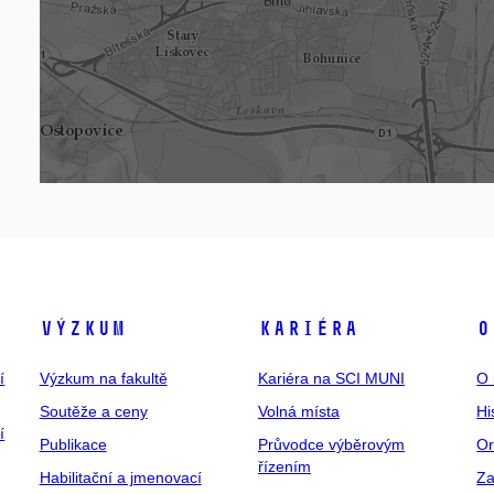
Výzkum
Kariéra
O
í
Výzkum na fakultě
Kariéra na SCI MUNI
O 
Soutěže a ceny
Volná místa
Hi
í
Publikace
Průvodce výběrovým
Or
řízením
Habilitační a jmenovací
Za