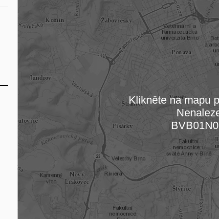
Klikněte na mapu pr
Nenalez
Načítám
BVB01N0