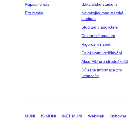
Napsali o nás
Bakalářské studium
Pro média
Navazující magisterské
studium
Studium v angličtině
Doktorské studium
Rigorózní řízení
Celoživotní vzdělávání
Akce MU pro středoškolá
Důležité informace pro
uchazeče
MUNI
IS MUNI
INET MUNI
WebMail
Knihovna