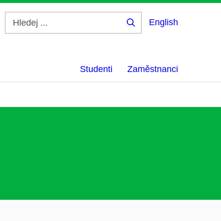
English
Hledej
...
Studenti
Zaměstnanci