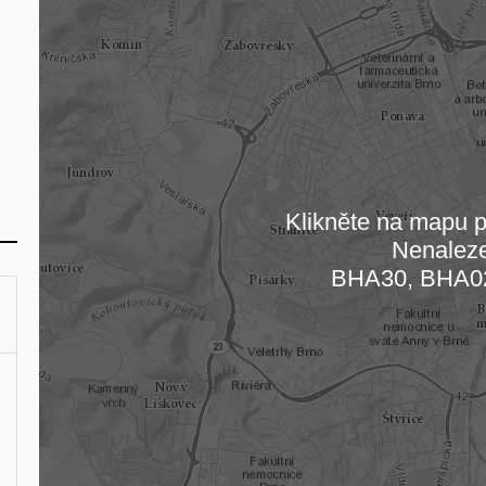
Klikněte na mapu pr
Nenalez
Načítám
BHA30, BHA0