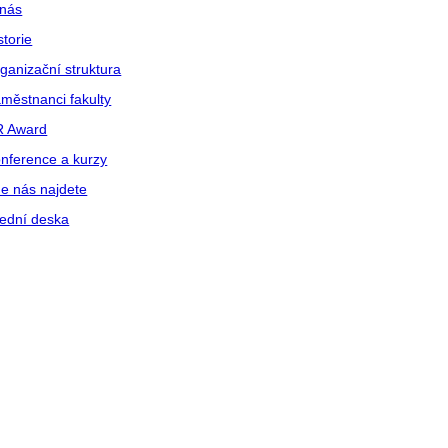
nás
storie
ganizační struktura
městnanci fakulty
R Award
nference a kurzy
e nás najdete
ední deska