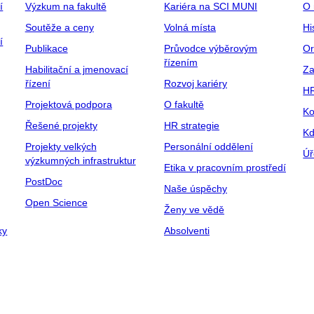
í
Výzkum na fakultě
Kariéra na SCI MUNI
O 
Soutěže a ceny
Volná místa
Hi
í
Publikace
Průvodce výběrovým
Or
řízením
Habilitační a jmenovací
Za
řízení
Rozvoj kariéry
H
Projektová podpora
O fakultě
Ko
Řešené projekty
HR strategie
Kd
Projekty velkých
Personální oddělení
Úř
výzkumných infrastruktur
Etika v pracovním prostředí
PostDoc
Naše úspěchy
Open Science
Ženy ve vědě
ky
Absolventi