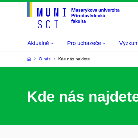
Aktuálně
Pro uchazeče
Výzku
O nás
Kde nás najdete
Kde nás najdet