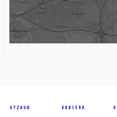
Výzkum
Kariéra
O