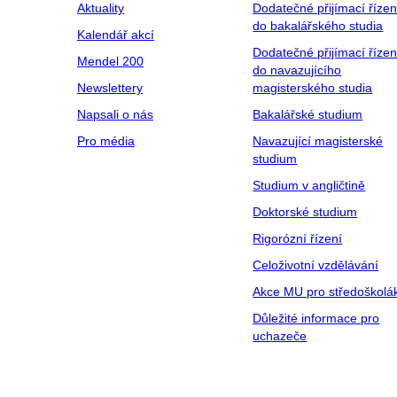
Aktuality
Dodatečné přijímací řízen
do bakalářského studia
Kalendář akcí
Dodatečné přijímací řízen
Mendel 200
do navazujícího
Newslettery
magisterského studia
Napsali o nás
Bakalářské studium
Pro média
Navazující magisterské
studium
Studium v angličtině
Doktorské studium
Rigorózní řízení
Celoživotní vzdělávání
Akce MU pro středoškolá
Důležité informace pro
uchazeče