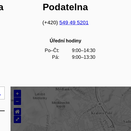
a
Podatelna
(+420)
549 49 5201
Úřední hodiny
Po–Čt:
9:00–14:30
Pá:
9:00–13:30
+
Hledej
–
..
⌂
⤢