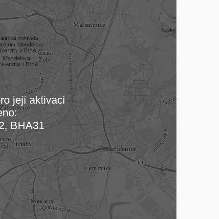
o její aktivaci
eno:
 mapu…
2, BHA31