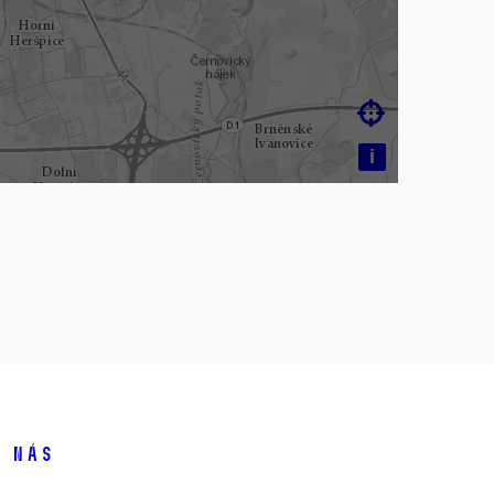

i
 nás