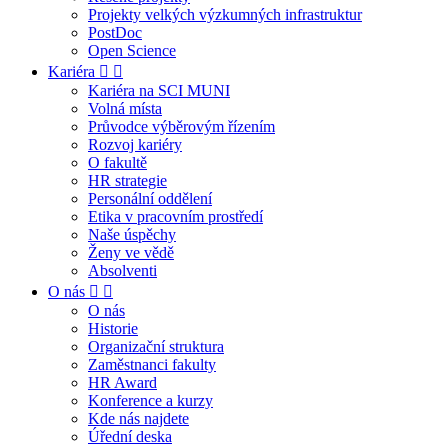
Projekty velkých výzkumných infrastruktur
PostDoc
Open Science
Kariéra
Kariéra na SCI MUNI
Volná místa
Průvodce výběrovým řízením
Rozvoj kariéry
O fakultě
HR strategie
Personální oddělení
Etika v pracovním prostředí
Naše úspěchy
Ženy ve vědě
Absolventi
O nás
O nás
Historie
Organizační struktura
Zaměstnanci fakulty
HR Award
Konference a kurzy
Kde nás najdete
Úřední deska