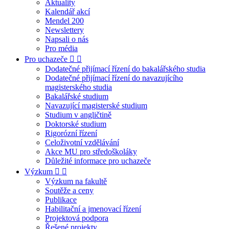
Aktuality
Kalendář akcí
Mendel 200
Newslettery
Napsali o nás
Pro média
Pro uchazeče
Dodatečné přijímací řízení do bakalářského studia
Dodatečné přijímací řízení do navazujícího
magisterského studia
Bakalářské studium
Navazující magisterské studium
Studium v angličtině
Doktorské studium
Rigorózní řízení
Celoživotní vzdělávání
Akce MU pro středoškoláky
Důležité informace pro uchazeče
Výzkum
Výzkum na fakultě
Soutěže a ceny
Publikace
Habilitační a jmenovací řízení
Projektová podpora
Řešené projekty