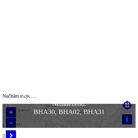
Klikněte na mapu pro její aktivaci
Načítám mapu…
Nenalezeno:

BHA30, BHA02, BHA31
+
i
–
