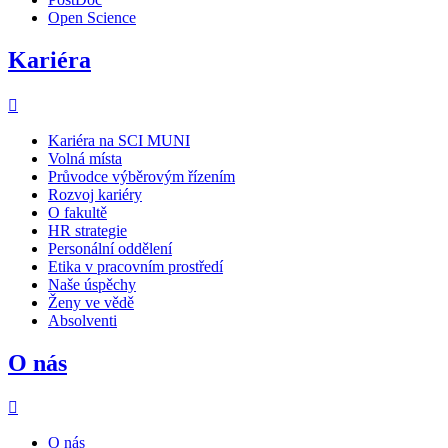
Open Science
Kariéra
Kariéra na SCI MUNI
Volná místa
Průvodce výběrovým řízením
Rozvoj kariéry
O fakultě
HR strategie
Personální oddělení
Etika v pracovním prostředí
Naše úspěchy
Ženy ve vědě
Absolventi
O nás
O nás