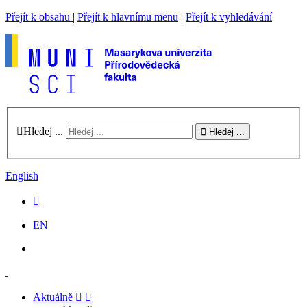
Přejít k obsahu
|
Přejít k hlavnímu menu
|
Přejít k vyhledávání
Hledej ...
Hledej ...
English
EN
Aktuálně