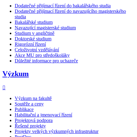
Dodatečné přijímací řízení do bakalářského studia
Dodatečné přijímací řízení do navazujícího magisterského
studia
Bakalářské studium
Navazující magisterské studium
Studium v angličtině
Doktorské studium
Rigorózní řízení
Celoživotní vzdělávání
Akce MU pro středoškoláky
Důležité informace pro uchazeče
Výzkum
Výzkum na fakultě
Soutěže a ceny
Publikace
Habilitační a jmenovací řízení
Projektová podpora
Řešené projekty
Projekty velkých výzkumných infrastruktur
PostDoc