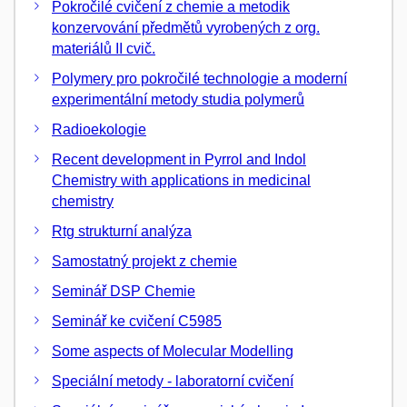
Pokročilé cvičení z chemie a metodik
konzervování předmětů vyrobených z org.
materiálů II cvič.
Polymery pro pokročilé technologie a moderní
experimentální metody studia polymerů
Radioekologie
Recent development in Pyrrol and Indol
Chemistry with applications in medicinal
chemistry
Rtg strukturní analýza
Samostatný projekt z chemie
Seminář DSP Chemie
Seminář ke cvičení C5985
Some aspects of Molecular Modelling
Speciální metody - laboratorní cvičení