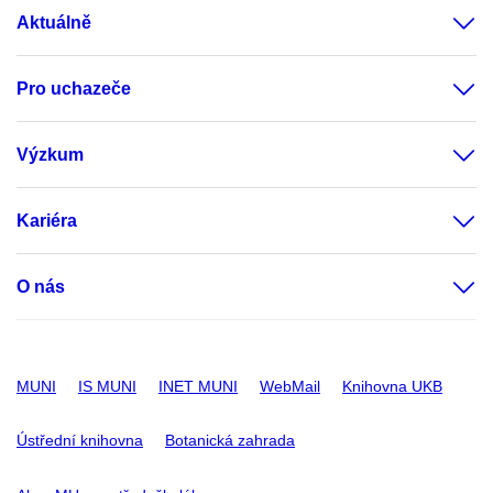
Aktuálně
Pro uchazeče
Výzkum
Kariéra
O nás
MUNI
IS MUNI
INET MUNI
WebMail
Knihovna UKB
Ústřední knihovna
Botanická zahrada