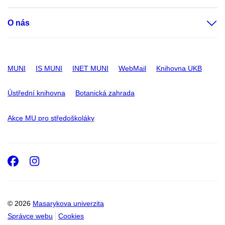
O nás
MUNI
IS MUNI
INET MUNI
WebMail
Knihovna UKB
Ústřední knihovna
Botanická zahrada
Akce MU pro středoškoláky
Facebook
Instagram
© 2026
Masarykova univerzita
Správce webu
Cookies