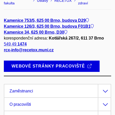
Ústavy
RECETOX
fakulta
zdraví
Kamenice 753/5, 625 00 Brno, budova D29
Kamenice 126/3, 625 00 Brno, budova F01B1
Kamenice 34, 625 00 Brno, D30
korespondenční adresa:
Kotlářská 267/2, 611 37 Brno
549 49
1474
rcx-info@recetox.muni.cz
WEBOVÉ STRÁNKY PRACOVIŠTĚ
Zaměstnanci
O pracovišti