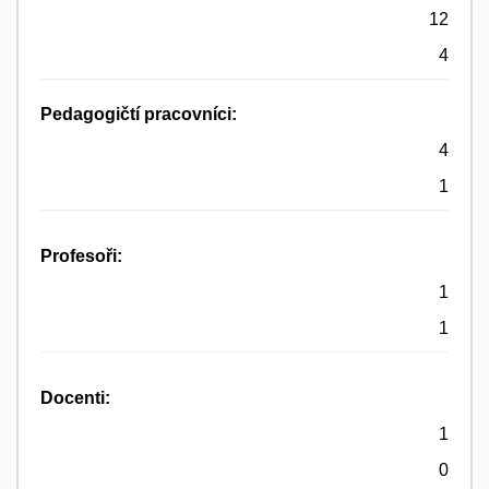
12
4
Pedagogičtí pracovníci:
4
1
Profesoři:
1
1
Docenti:
1
0