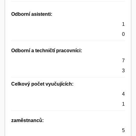
Odborní asistenti:
1
0
Odborní a techničtí pracovníci:
7
3
Celkový počet vyučujících:
4
1
zaměstnanců:
5