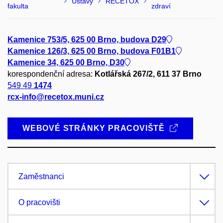
Ústavy
RECETOX
fakulta
zdraví
Kamenice 753/5, 625 00 Brno, budova D29
Kamenice 126/3, 625 00 Brno, budova F01B1
Kamenice 34, 625 00 Brno, D30
korespondenční adresa:
Kotlářská 267/2, 611 37 Brno
549 49
1474
rcx-info@recetox.muni.cz
WEBOVÉ STRÁNKY PRACOVIŠTĚ
Zaměstnanci
O pracovišti