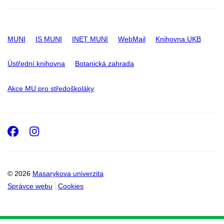
MUNI
IS MUNI
INET MUNI
WebMail
Knihovna UKB
Ústřední knihovna
Botanická zahrada
Akce MU pro středoškoláky
Facebook
Instagram
© 2026
Masarykova univerzita
Správce webu
Cookies