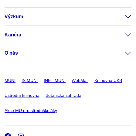
Výzkum
Kariéra
O nás
MUNI
IS MUNI
INET MUNI
WebMail
Knihovna UKB
Ústřední knihovna
Botanická zahrada
Akce MU pro středoškoláky