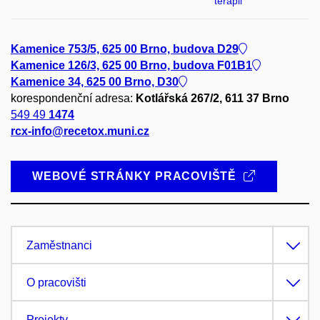
terapii
Kamenice 753/5, 625 00 Brno, budova D29
Kamenice 126/3, 625 00 Brno, budova F01B1
Kamenice 34, 625 00 Brno, D30
korespondenční adresa:
Kotlářská 267/2, 611 37 Brno
549 49
1474
rcx-info@recetox.muni.cz
WEBOVÉ STRÁNKY PRACOVIŠTĚ
Zaměstnanci
O pracovišti
Projekty