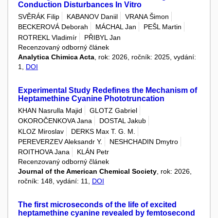
Conduction Disturbances In Vitro
SVĚRÁK Filip
KABANOV Daniil
VRANA Šimon
BECKEROVÁ Deborah
MÁCHAL Jan
PEŠL Martin
ROTREKL Vladimír
PŘIBYL Jan
Recenzovaný odborný článek
Analytica Chimica Acta
, rok: 2026, ročník: 2025, vydání:
1,
DOI
Experimental Study Redefines the Mechanism of
Heptamethine Cyanine Phototruncation
KHAN Nasrulla Majid
GLOTZ Gabriel
OKOROČENKOVA Jana
DOSTAL Jakub
KLOZ Miroslav
DERKS Max T. G. M.
PEREVERZEV Aleksandr Y.
NESHCHADIN Dmytro
ROITHOVA Jana
KLÁN Petr
Recenzovaný odborný článek
Journal of the American Chemical Society
, rok: 2026,
ročník: 148, vydání: 11,
DOI
The first microseconds of the life of excited
heptamethine cyanine revealed by femtosecond