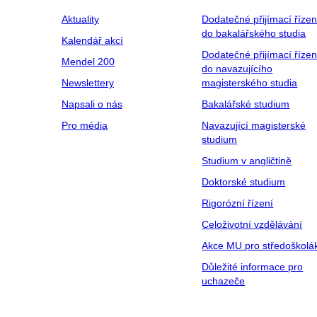
Aktuality
Dodatečné přijímací řízen
do bakalářského studia
Kalendář akcí
Dodatečné přijímací řízen
Mendel 200
do navazujícího
Newslettery
magisterského studia
Napsali o nás
Bakalářské studium
Pro média
Navazující magisterské
studium
Studium v angličtině
Doktorské studium
Rigorózní řízení
Celoživotní vzdělávání
Akce MU pro středoškolá
Důležité informace pro
uchazeče