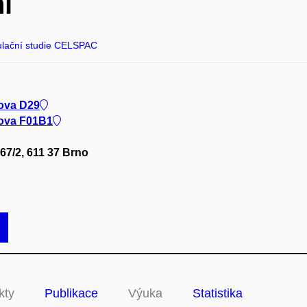
í
lační studie CELSPAC
dova D29
dova F01B1
67/2, 611 37 Brno
kty
Publikace
Výuka
Statistika