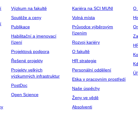
í
Výzkum na fakultě
Kariéra na SCI MUNI
O 
Soutěže a ceny
Volná místa
Hi
í
Publikace
Průvodce výběrovým
Or
řízením
Habilitační a jmenovací
Za
řízení
Rozvoj kariéry
H
Projektová podpora
O fakultě
Ko
Řešené projekty
HR strategie
Kd
Projekty velkých
Personální oddělení
Úř
výzkumných infrastruktur
Etika v pracovním prostředí
PostDoc
Naše úspěchy
Open Science
Ženy ve vědě
ky
Absolventi