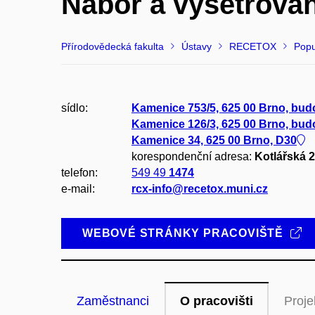
Nábor a vyšetřován
Přírodovědecká fakulta
Ústavy
RECETOX
Popu
sídlo:
Kamenice 753/5, 625 00 Brno, bu
Kamenice 126/3, 625 00 Brno, bu
Kamenice 34, 625 00 Brno, D30
korespondenční adresa:
Kotlářská 2
telefon:
549 49
1474
e-mail:
rcx-info@recetox.muni.cz
WEBOVÉ STRÁNKY PRACOVIŠTĚ
Zaměstnanci
O pracovišti
Proje