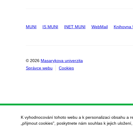
MUNI
IS MUNI
INET MUNI
WebMail
Knihovna
© 2026
Masarykova univerzita
Správce webu
Cookies
K vyhodnocování tohoto webu a k personalizaci obsahu a r
„přijmout cookies", poskytnete nám souhlas k jejich uložení