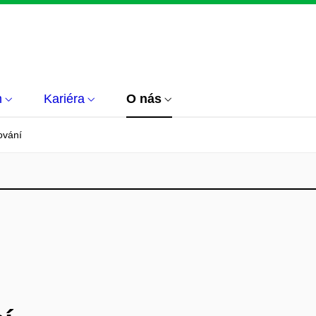
m
Kariéra
O nás
ování