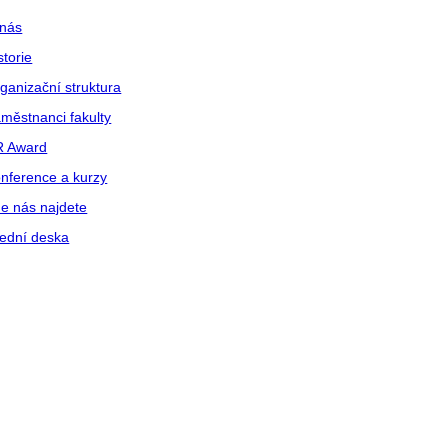
nás
storie
ganizační struktura
městnanci fakulty
R Award
nference a kurzy
e nás najdete
ední deska