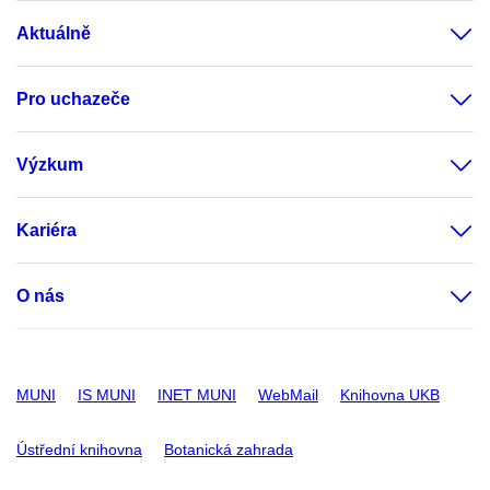
Aktuálně
Pro uchazeče
Výzkum
Kariéra
O nás
MUNI
IS MUNI
INET MUNI
WebMail
Knihovna UKB
Ústřední knihovna
Botanická zahrada