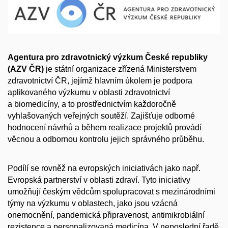
Agentura pro zdravotnický výzkum České republiky
(AZV ČR)
je státní organizace zřízená Ministerstvem
zdravotnictví ČR, jejímž hlavním úkolem je podpora
aplikovaného výzkumu v oblasti zdravotnictví
a biomedicíny, a to prostřednictvím každoročně
vyhlašovaných veřejných soutěží. Zajišťuje odborné
hodnocení návrhů a během realizace projektů provádí
věcnou a odbornou kontrolu jejich správného průběhu.
Podílí se rovněž na evropských iniciativách jako např.
Evropská partnerství v oblasti zdraví. Tyto iniciativy
umožňují českým vědcům spolupracovat s mezinárodními
týmy na výzkumu v oblastech, jako jsou vzácná
onemocnění, pandemická připravenost, antimikrobiální
rezistence a personalizovaná medicína. V neposlední řadě