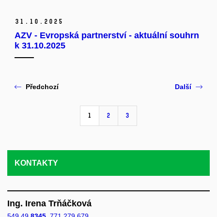
31.
10.
2025
AZV - Evropská partnerství - aktuální souhrn
k 31.10.2025
Předchozí
Další
1
2
3
KONTAKTY
Ing. Irena Trňáčková
549 49
8345
,
771 279 679