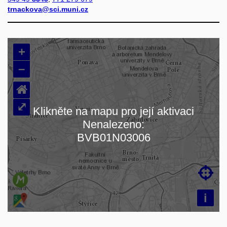
trnackova@sci.muni.cz
+
–
⌂
⤢
Klikněte na mapu pro její aktivaci
Nenalezeno:
Načítám mapu…
BVB01N03006

i