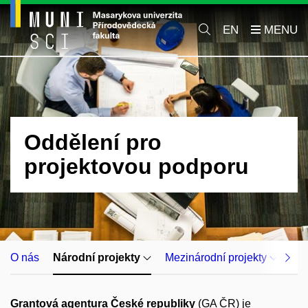
EN
Oddělení pro
projektovou podporu
O nás
Národní projekty
Mezinárodní projekty
Op
Grantová agentura České republiky
(GA ČR) je