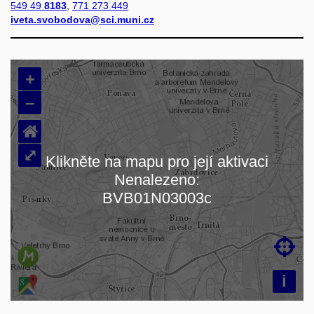
549 49
8183
,
771 273 449
iveta.svobodova@sci.muni.cz
+
–
⌂
⤢
Klikněte na mapu pro její aktivaci
Nenalezeno:
Načítám mapu…
BVB01N03003c

i