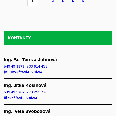
1
2
3
4
5
6
KONTAKTY
Ing. Bc. Tereza Johnová
549 49
3873
,
733 614 433
johnova@sci.muni.cz
Ing. Jitka Kosinová
549 49
3702
,
773 251 776
jitkak@sci.muni.cz
Ing. Iveta Svobodová