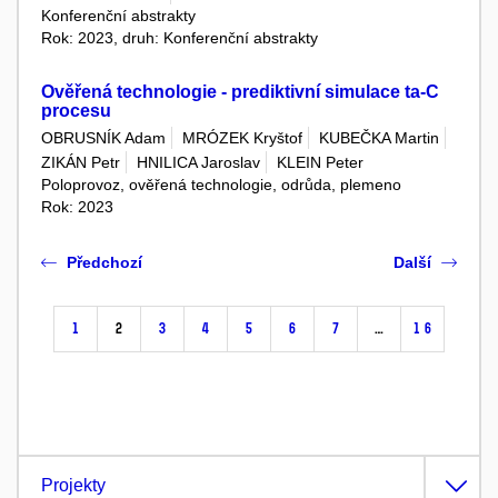
Konferenční abstrakty
Rok: 2023, druh: Konferenční abstrakty
Ověřená technologie - prediktivní simulace ta-C
procesu
OBRUSNÍK Adam
MRÓZEK Kryštof
KUBEČKA Martin
ZIKÁN Petr
HNILICA Jaroslav
KLEIN Peter
Poloprovoz, ověřená technologie, odrůda, plemeno
Rok: 2023
Předchozí
Další
1
2
3
4
5
6
7
…
16
Projekty