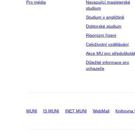
Pro média
Navazující magisterské
studium
Studium v angličtině
Doktorské studium
Rigorózní řízení
Celoživotní vzdělávání
Akce MU pro středoškolá
Důležité informace pro
uchazeče
MUNI
IS MUNI
INET MUNI
WebMail
Knihovna