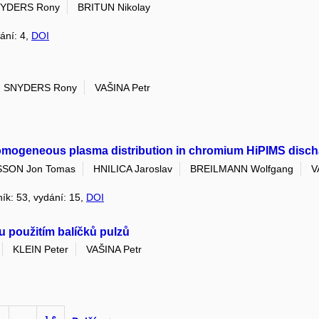
YDERS Rony
BRITUN Nikolay
dání: 4,
DOI
SNYDERS Rony
VAŠINA Petr
o homogeneous plasma distribution in chromium HiPIMS disc
SON Jon Tomas
HNILICA Jaroslav
BREILMANN Wolfgang
V
ník: 53, vydání: 15,
DOI
u použitím balíčků pulzů
KLEIN Peter
VAŠINA Petr