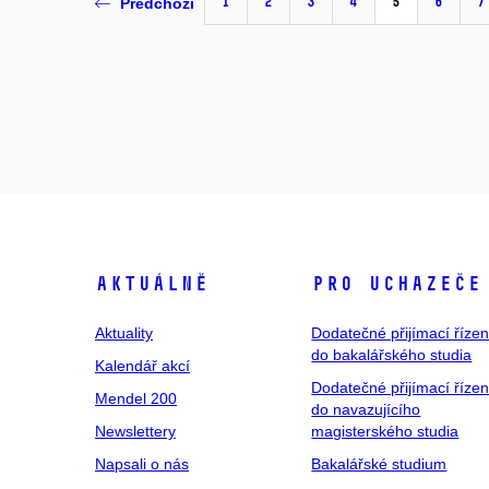
1
2
3
4
5
6
7
Předchozí
Aktuálně
Pro uchazeče
Aktuality
Dodatečné přijímací řízen
do bakalářského studia
Kalendář akcí
Dodatečné přijímací řízen
Mendel 200
do navazujícího
Newslettery
magisterského studia
Napsali o nás
Bakalářské studium