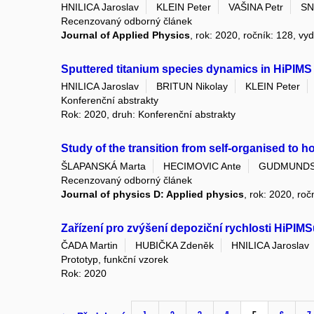
HNILICA Jaroslav
KLEIN Peter
VAŠINA Petr
SN
Recenzovaný odborný článek
Journal of Applied Physics
, rok: 2020, ročník: 128, vy
Sputtered titanium species dynamics in HiPIMS
HNILICA Jaroslav
BRITUN Nikolay
KLEIN Peter
Konferenční abstrakty
Rok: 2020, druh: Konferenční abstrakty
Study of the transition from self-organised t
ŠLAPANSKÁ Marta
HECIMOVIC Ante
GUDMUNDS
Recenzovaný odborný článek
Journal of physics D: Applied physics
, rok: 2020, roč
Zařízení pro zvýšení depoziční rychlosti HiPIMS
ČADA Martin
HUBIČKA Zdeněk
HNILICA Jaroslav
Prototyp, funkční vzorek
Rok: 2020