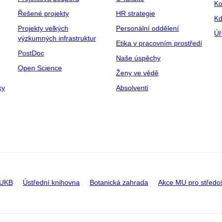
Ko
Řešené projekty
HR strategie
Kd
Projekty velkých
Personální oddělení
Úř
výzkumných infrastruktur
Etika v pracovním prostředí
PostDoc
Naše úspěchy
Open Science
Ženy ve vědě
ky
Absolventi
 UKB
Ústřední knihovna
Botanická zahrada
Akce MU pro středo