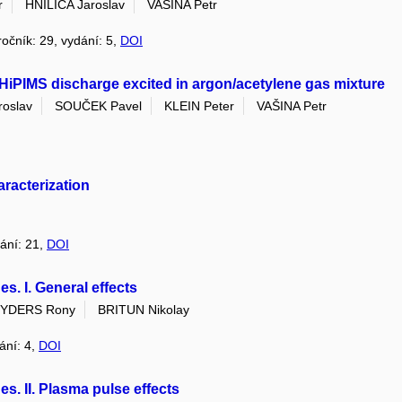
r
HNILICA Jaroslav
VAŠINA Petr
 ročník: 29, vydání: 5,
DOI
n HiPIMS discharge excited in argon/acetylene gas mixture
roslav
SOUČEK Pavel
KLEIN Peter
VAŠINA Petr
aracterization
dání: 21,
DOI
s. I. General effects
YDERS Rony
BRITUN Nikolay
dání: 4,
DOI
s. II. Plasma pulse effects