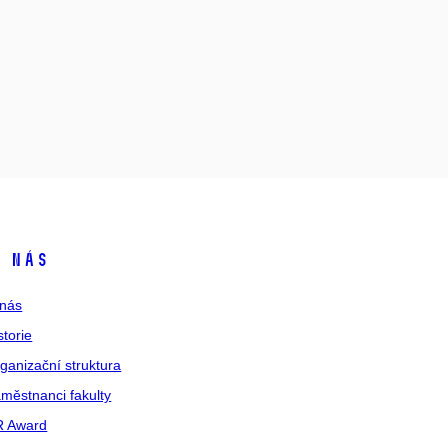
 nás
nás
storie
ganizační struktura
městnanci fakulty
R Award