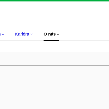
m
Kariéra
O nás