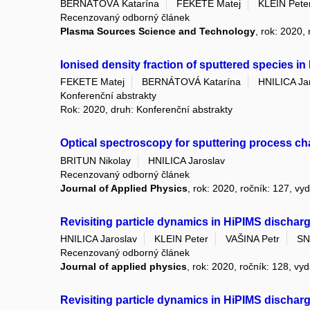
BERNÁTOVÁ Katarína
FEKETE Matej
KLEIN Pete
Recenzovaný odborný článek
Plasma Sources Science and Technology
, rok: 2020,
Ionised density fraction of sputtered species i
FEKETE Matej
BERNÁTOVÁ Katarína
HNILICA Ja
Konferenční abstrakty
Rok: 2020, druh: Konferenční abstrakty
Optical spectroscopy for sputtering process ch
BRITUN Nikolay
HNILICA Jaroslav
Recenzovaný odborný článek
Journal of Applied Physics
, rok: 2020, ročník: 127, vy
Revisiting particle dynamics in HiPIMS discharge
HNILICA Jaroslav
KLEIN Peter
VAŠINA Petr
SN
Recenzovaný odborný článek
Journal of applied physics
, rok: 2020, ročník: 128, vy
Revisiting particle dynamics in HiPIMS discharge