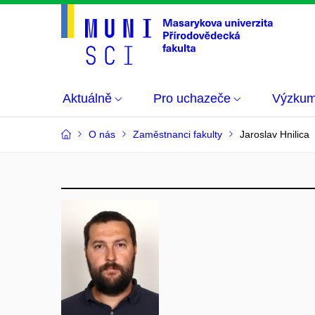
Aktuálně
Pro uchazeče
Výzku
O nás
Zaměstnanci fakulty
Jaroslav Hnilica