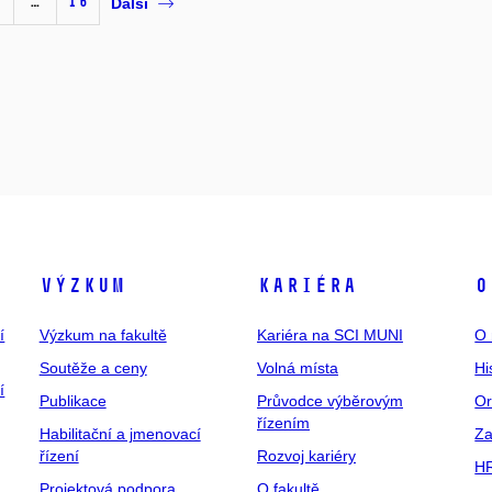
…
16
Další
Výzkum
Kariéra
O
í
Výzkum na fakultě
Kariéra na SCI MUNI
O 
Soutěže a ceny
Volná místa
Hi
í
Publikace
Průvodce výběrovým
Or
řízením
Habilitační a jmenovací
Za
řízení
Rozvoj kariéry
H
Projektová podpora
O fakultě