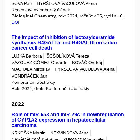
SOVA Petr
HYRŠLOVÁ VACULOVÁ Alena
Recenzovaný odborný článek
Biological Chemistry
, rok: 2024, ročník: 405, vydání: 6,
DOI
The impact of inhibition of lactosylceramide
synthases B4GALT5 and B4GALT6 on colon
cancer cell death
LUJKA Barbora
ŠOŠOLÍKOVÁ Tereza
VÁZQUEZ GÓMEZ Gerardo
KOVÁČ Ondrej
MACHALA Miroslav
HYRŠLOVÁ VACULOVÁ Alena
VONDRÁČEK Jan
Konferenční abstrakty
Rok: 2024, druh: Konferenční abstrakty
2022
Role of miR-653 and miR-29c in downregulation
of CYP1A2 expression in hepatocellular
carcinoma
KRKOŠKA Martin
NEKVINDOVA Jana
NEVĚDĚLOVÁ Kateřina
ZUBANOVA Veronika