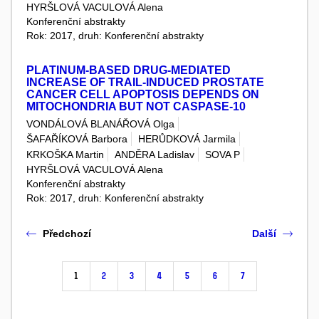
HYRŠLOVÁ VACULOVÁ Alena
Konferenční abstrakty
Rok: 2017, druh: Konferenční abstrakty
PLATINUM-BASED DRUG-MEDIATED
INCREASE OF TRAIL-INDUCED PROSTATE
CANCER CELL APOPTOSIS DEPENDS ON
MITOCHONDRIA BUT NOT CASPASE-10
VONDÁLOVÁ BLANÁŘOVÁ Olga
ŠAFAŘÍKOVÁ Barbora
HERŮDKOVÁ Jarmila
KRKOŠKA Martin
ANDĚRA Ladislav
SOVA P
HYRŠLOVÁ VACULOVÁ Alena
Konferenční abstrakty
Rok: 2017, druh: Konferenční abstrakty
Předchozí
Další
1
2
3
4
5
6
7