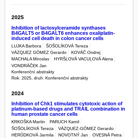
2025
Inhibition of lactosylceramide synthases
B4GALT5 or B4GALT6 enhances oxaliplatin-
induced cell death in colon cancer cells
LUJKA Barbora
ŠOŠOLÍKOVÁ Tereza
VÁZQUEZ GÓMEZ Gerardo
KOVÁČ Ondrej
MACHALA Miroslav
HYRŠLOVÁ VACULOVÁ Alena
VONDRÁČEK Jan
Konferenční abstrakty
Rok: 2025, druh: Konferenční abstrakty
2024
Inhibition of Chk1 stimulates cytotoxic action of
platinum-based drugs and TRAIL combination in
human prostate cancer cells
KRKOŠKA Martin
PARUCH Kamil
ŠOŠOLÍKOVÁ Tereza
VÁZQUEZ-GÓMEZ Gerardo
HERŮDKOVÁ Jarmila
NOVOTNÝ Jan
OVESNÁ Petra