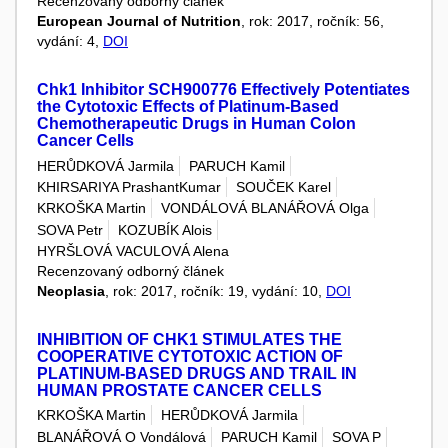
Recenzovaný odborný článek
European Journal of Nutrition
, rok: 2017, ročník: 56,
vydání: 4,
DOI
Chk1 Inhibitor SCH900776 Effectively Potentiates
the Cytotoxic Effects of Platinum-Based
Chemotherapeutic Drugs in Human Colon
Cancer Cells
HERŮDKOVÁ Jarmila
PARUCH Kamil
KHIRSARIYA PrashantKumar
SOUČEK Karel
KRKOŠKA Martin
VONDÁLOVÁ BLANÁŘOVÁ Olga
SOVA Petr
KOZUBÍK Alois
HYRŠLOVÁ VACULOVÁ Alena
Recenzovaný odborný článek
Neoplasia
, rok: 2017, ročník: 19, vydání: 10,
DOI
INHIBITION OF CHK1 STIMULATES THE
COOPERATIVE CYTOTOXIC ACTION OF
PLATINUM-BASED DRUGS AND TRAIL IN
HUMAN PROSTATE CANCER CELLS
KRKOŠKA Martin
HERŮDKOVÁ Jarmila
BLANÁŘOVÁ O Vondálová
PARUCH Kamil
SOVA P