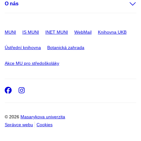
O nás
MUNI
IS MUNI
INET MUNI
WebMail
Knihovna UKB
Ústřední knihovna
Botanická zahrada
Akce MU pro středoškoláky
Facebook
Instagram
© 2026
Masarykova univerzita
Správce webu
Cookies