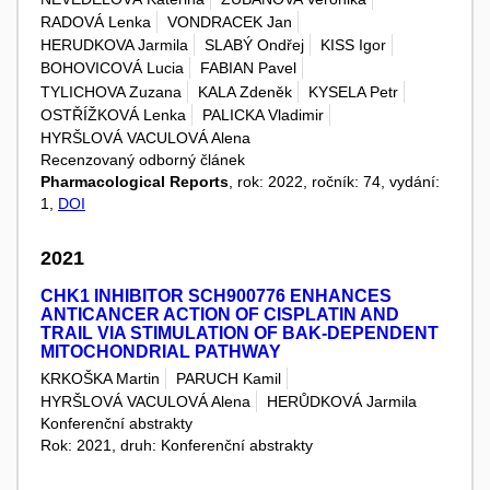
RADOVÁ Lenka
VONDRACEK Jan
HERUDKOVA Jarmila
SLABÝ Ondřej
KISS Igor
BOHOVICOVÁ Lucia
FABIAN Pavel
TYLICHOVA Zuzana
KALA Zdeněk
KYSELA Petr
OSTŘÍŽKOVÁ Lenka
PALICKA Vladimir
HYRŠLOVÁ VACULOVÁ Alena
Recenzovaný odborný článek
Pharmacological Reports
, rok: 2022, ročník: 74, vydání:
1,
DOI
2021
CHK1 INHIBITOR SCH900776 ENHANCES
ANTICANCER ACTION OF CISPLATIN AND
TRAIL VIA STIMULATION OF BAK-DEPENDENT
MITOCHONDRIAL PATHWAY
KRKOŠKA Martin
PARUCH Kamil
HYRŠLOVÁ VACULOVÁ Alena
HERŮDKOVÁ Jarmila
Konferenční abstrakty
Rok: 2021, druh: Konferenční abstrakty