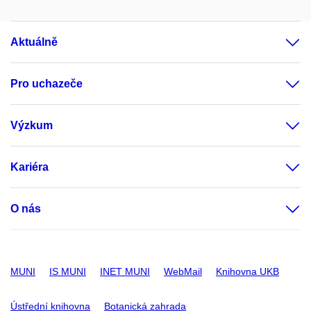
Aktuálně
Pro uchazeče
Výzkum
Kariéra
O nás
MUNI
IS MUNI
INET MUNI
WebMail
Knihovna UKB
Ústřední knihovna
Botanická zahrada