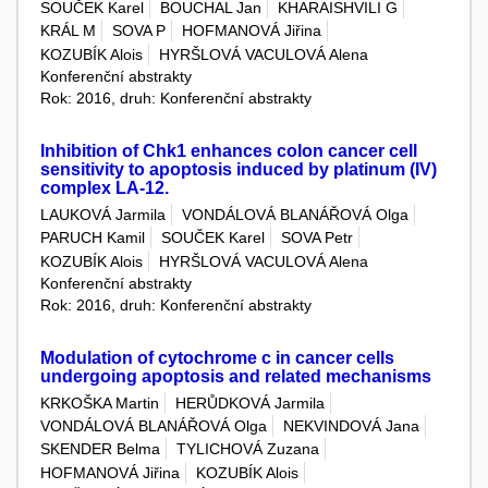
SOUČEK Karel
BOUCHAL Jan
KHARAISHVILI G
KRÁL M
SOVA P
HOFMANOVÁ Jiřina
KOZUBÍK Alois
HYRŠLOVÁ VACULOVÁ Alena
Konferenční abstrakty
Rok: 2016, druh: Konferenční abstrakty
Inhibition of Chk1 enhances colon cancer cell
sensitivity to apoptosis induced by platinum (IV)
complex LA-12.
LAUKOVÁ Jarmila
VONDÁLOVÁ BLANÁŘOVÁ Olga
PARUCH Kamil
SOUČEK Karel
SOVA Petr
KOZUBÍK Alois
HYRŠLOVÁ VACULOVÁ Alena
Konferenční abstrakty
Rok: 2016, druh: Konferenční abstrakty
Modulation of cytochrome c in cancer cells
undergoing apoptosis and related mechanisms
KRKOŠKA Martin
HERŮDKOVÁ Jarmila
VONDÁLOVÁ BLANÁŘOVÁ Olga
NEKVINDOVÁ Jana
SKENDER Belma
TYLICHOVÁ Zuzana
HOFMANOVÁ Jiřina
KOZUBÍK Alois