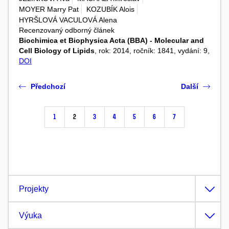
MOYER Marry Pat
KOZUBÍK Alois
HYRŠLOVÁ VACULOVÁ Alena
Recenzovaný odborný článek
Biochimica et Biophysica Acta (BBA) - Molecular and
Cell Biology of Lipids
, rok: 2014, ročník: 1841, vydání: 9,
DOI
Předchozí
Další
1
2
3
4
5
6
7
Projekty
Výuka