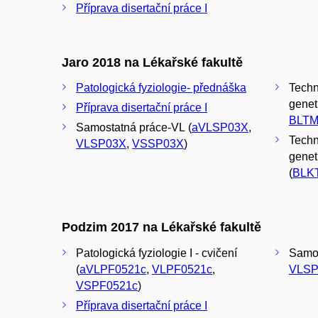
Příprava disertační práce I
Jaro 2018 na Lékařské fakultě
Patologická fyziologie- přednáška
Techn
geneti
Příprava disertační práce I
BLTM
Samostatná práce-VL (
aVLSP03X
,
Techn
VLSP03X
,
VSSP03X
)
genet
(
BLK
Podzim 2017 na Lékařské fakultě
Patologická fyziologie I - cvičení
Samos
(
aVLPF0521c
,
VLPF0521c
,
VLSP
VSPF0521c
)
Příprava disertační práce I