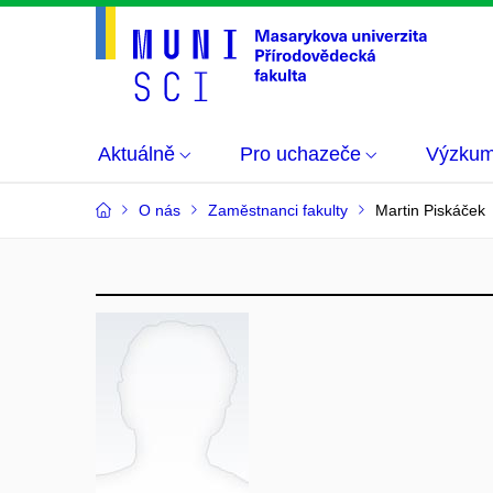
Aktuálně
Pro uchazeče
Výzku
O nás
Zaměstnanci fakulty
Martin Piskáček