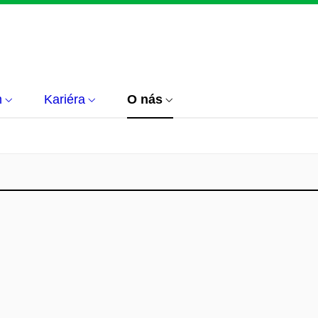
m
Kariéra
O nás