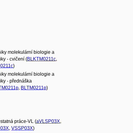
iky molekulární biologie a
ky - cvičení (
BLKTM0211c
,
0211c
)
iky molekulární biologie a
iky - přednáška
TM0211p
,
BLTM0211p
)
tatná práce-VL (
aVLSP03X
,
03X
,
VSSP03X
)