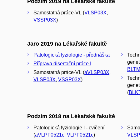
Podzim 2019 na Lékařské fakultě
Samostatná práce-VL (
VLSP03X
,
VSSP03X
)
Jaro 2019 na Lékařské fakultě
Patologická fyziologie - přednáška
Techn
geneti
Příprava disertační práce I
BLTM
Samostatná práce-VL (
aVLSP03X
,
Techn
VLSP03X
,
VSSP03X
)
genet
(
BLK
Podzim 2018 na Lékařské fakultě
Patologická fyziologie I - cvičení
Samos
(
aVLPF0521c
,
VLPF0521c
)
VLSP