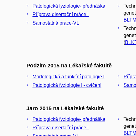
Patologická fyziologie- přednáška
Techn
geneti
Příprava disertační práce I
BLTM
Samostatná práce-VL
Techn
genet
(
BLK
Podzim 2015 na Lékařské fakultě
Morfologická a funkční patologie I
Přípr
Patologická fyziologie I - cvičení
Samos
Jaro 2015 na Lékařské fakultě
Patologická fyziologie- přednáška
Techn
geneti
Příprava disertační práce I
BLTM