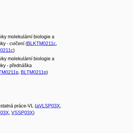
iky molekulární biologie a
ky - cvičení (
BLKTM0211c
,
0211c
)
iky molekulární biologie a
iky - přednáška
TM0211p
,
BLTM0211p
)
tatná práce-VL (
aVLSP03X
,
03X
,
VSSP03X
)