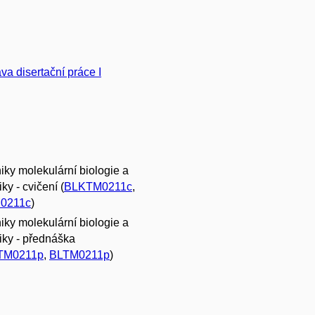
ava disertační práce I
iky molekulární biologie a
ky - cvičení (
BLKTM0211c
,
0211c
)
iky molekulární biologie a
iky - přednáška
TM0211p
,
BLTM0211p
)