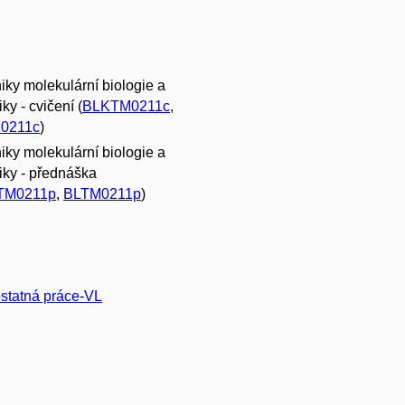
iky molekulární biologie a
ky - cvičení (
BLKTM0211c
,
0211c
)
iky molekulární biologie a
iky - přednáška
TM0211p
,
BLTM0211p
)
tatná práce-VL