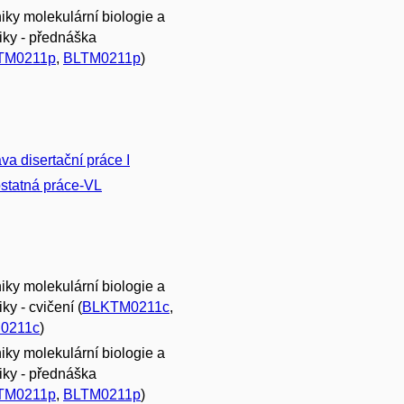
iky molekulární biologie a
iky - přednáška
TM0211p
,
BLTM0211p
)
ava disertační práce I
tatná práce-VL
iky molekulární biologie a
ky - cvičení (
BLKTM0211c
,
0211c
)
iky molekulární biologie a
iky - přednáška
TM0211p
,
BLTM0211p
)