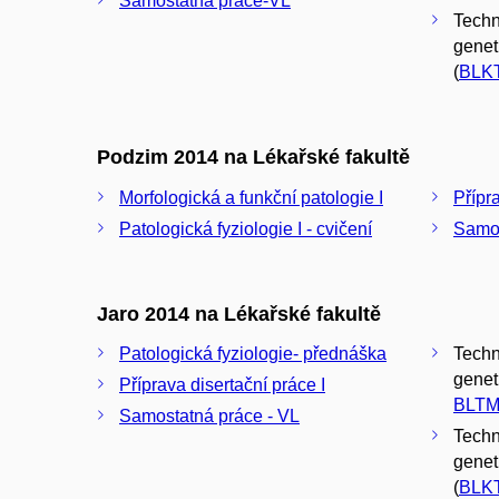
Samostatná práce-VL
Techn
genet
(
BLK
Podzim 2014 na Lékařské fakultě
Morfologická a funkční patologie I
Přípr
Patologická fyziologie I - cvičení
Samos
Jaro 2014 na Lékařské fakultě
Patologická fyziologie- přednáška
Techn
geneti
Příprava disertační práce I
BLTM
Samostatná práce - VL
Techn
genet
(
BLK