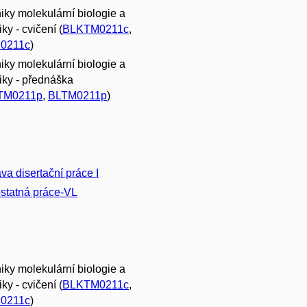
iky molekulární biologie a
ky - cvičení (
BLKTM0211c
,
0211c
)
iky molekulární biologie a
iky - přednáška
TM0211p
,
BLTM0211p
)
ava disertační práce I
tatná práce-VL
iky molekulární biologie a
ky - cvičení (
BLKTM0211c
,
0211c
)