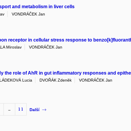
port and metabolism in liver cells
av
VONDRÁČEK Jan
bon receptor in cellular stress response to benzo[k]fluoranth
A Miroslav
VONDRÁČEK Jan
 the role of AhR in gut inflammatory responses and epithelia
LÁDEKOVÁ Lucia
DVOŘÁK Zdeněk
VONDRÁČEK Jan
…
11
Další