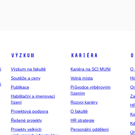
Výzkum
Kariéra
O
í
Výzkum na fakultě
Kariéra na SCI MUNI
O 
Soutěže a ceny
Volná místa
Hi
í
Publikace
Průvodce výběrovým
Or
řízením
Habilitační a jmenovací
Za
řízení
Rozvoj kariéry
H
Projektová podpora
O fakultě
Ko
Řešené projekty
HR strategie
Kd
Projekty velkých
Personální oddělení
Úř