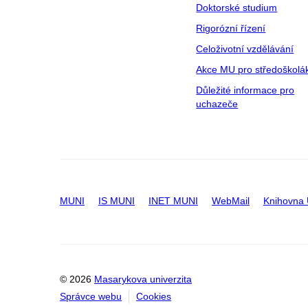
Doktorské studium
Rigorózní řízení
Celoživotní vzdělávání
Akce MU pro středoškolá
Důležité informace pro
uchazeče
MUNI
IS MUNI
INET MUNI
WebMail
Knihovna
© 2026
Masarykova univerzita
Správce webu
Cookies