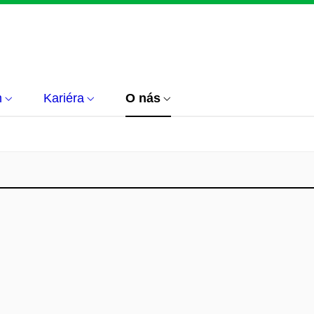
m
Kariéra
O nás