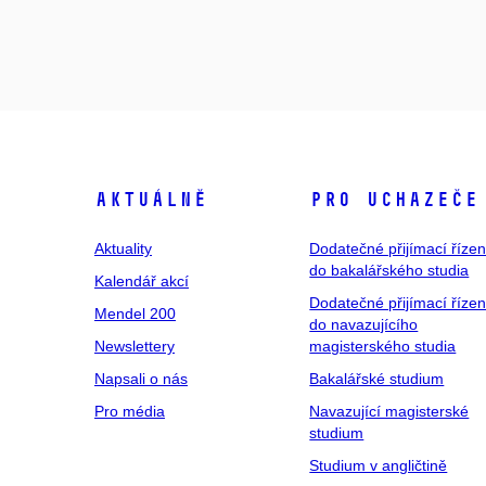
Aktuálně
Pro uchazeče
Aktuality
Dodatečné přijímací řízen
do bakalářského studia
Kalendář akcí
Dodatečné přijímací řízen
Mendel 200
do navazujícího
Newslettery
magisterského studia
Napsali o nás
Bakalářské studium
Pro média
Navazující magisterské
studium
Studium v angličtině