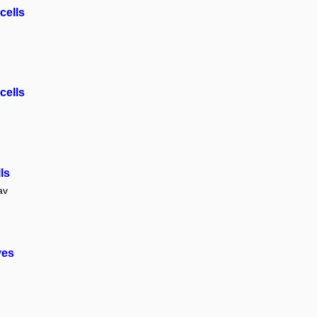
cells
cells
ls
av
ves