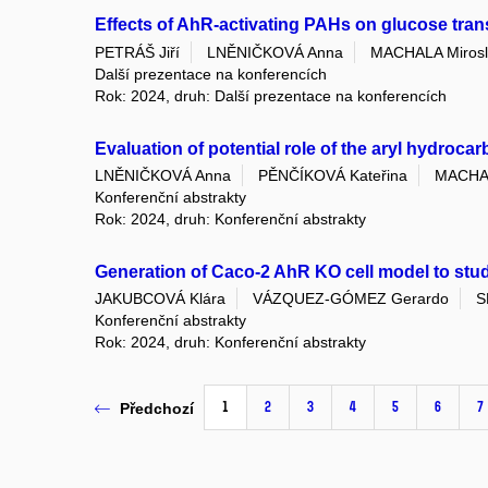
Effects of AhR-activating PAHs on glucose trans
PETRÁŠ Jiří
LNĚNIČKOVÁ Anna
MACHALA Mirosl
Další prezentace na konferencích
Rok: 2024, druh: Další prezentace na konferencích
Evaluation of potential role of the aryl hydrocar
LNĚNIČKOVÁ Anna
PĚNČÍKOVÁ Kateřina
MACHAL
Konferenční abstrakty
Rok: 2024, druh: Konferenční abstrakty
Generation of Caco-2 AhR KO cell model to study
JAKUBCOVÁ Klára
VÁZQUEZ-GÓMEZ Gerardo
S
Konferenční abstrakty
Rok: 2024, druh: Konferenční abstrakty
1
2
3
4
5
6
7
Předchozí