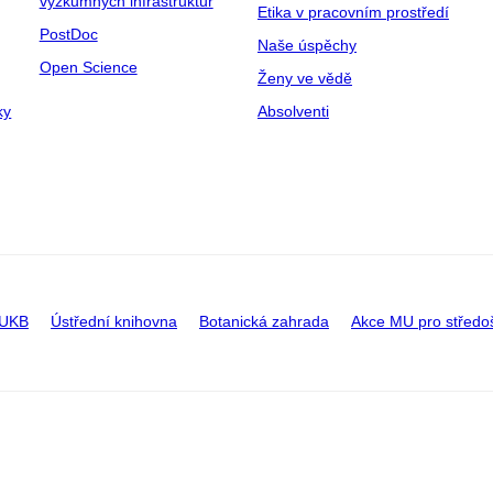
výzkumných infrastruktur
Etika v pracovním prostředí
PostDoc
Naše úspěchy
Open Science
Ženy ve vědě
ky
Absolventi
 UKB
Ústřední knihovna
Botanická zahrada
Akce MU pro středo