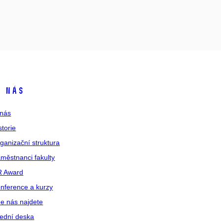
 nás
nás
storie
ganizační struktura
městnanci fakulty
R Award
nference a kurzy
e nás najdete
ední deska