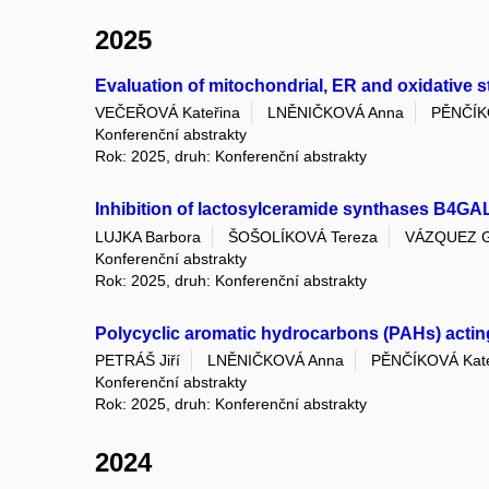
2025
Evaluation of mitochondrial, ER and oxidative 
VEČEŘOVÁ Kateřina
LNĚNIČKOVÁ Anna
PĚNČÍK
Konferenční abstrakty
Rok: 2025, druh: Konferenční abstrakty
Inhibition of lactosylceramide synthases B4GAL
LUJKA Barbora
ŠOŠOLÍKOVÁ Tereza
VÁZQUEZ G
Konferenční abstrakty
Rok: 2025, druh: Konferenční abstrakty
Polycyclic aromatic hydrocarbons (PAHs) actin
PETRÁŠ Jiří
LNĚNIČKOVÁ Anna
PĚNČÍKOVÁ Kate
Konferenční abstrakty
Rok: 2025, druh: Konferenční abstrakty
2024