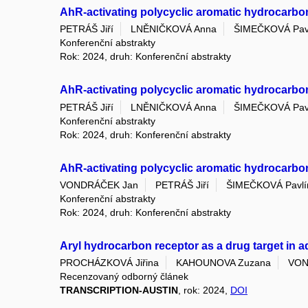
AhR-activating polycyclic aromatic hydrocarbon
PETRÁŠ Jiří
LNĚNIČKOVÁ Anna
ŠIMEČKOVÁ Pav
Konferenční abstrakty
Rok: 2024, druh: Konferenční abstrakty
AhR-activating polycyclic aromatic hydrocarbon
PETRÁŠ Jiří
LNĚNIČKOVÁ Anna
ŠIMEČKOVÁ Pav
Konferenční abstrakty
Rok: 2024, druh: Konferenční abstrakty
AhR-activating polycyclic aromatic hydrocarbon
VONDRÁČEK Jan
PETRÁŠ Jiří
ŠIMEČKOVÁ Pavlí
Konferenční abstrakty
Rok: 2024, druh: Konferenční abstrakty
Aryl hydrocarbon receptor as a drug target in 
PROCHÁZKOVÁ Jiřina
KAHOUNOVA Zuzana
VON
Recenzovaný odborný článek
TRANSCRIPTION-AUSTIN
, rok: 2024,
DOI