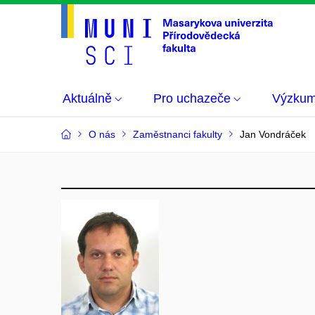
Aktuálně
Pro uchazeče
Výzku
O nás
Zaměstnanci fakulty
Jan Vondráček