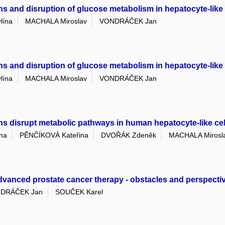
s and disruption of glucose metabolism in hepatocyte-like 
lína
MACHALA Miroslav
VONDRÁČEK Jan
s and disruption of glucose metabolism in hepatocyte-like 
lína
MACHALA Miroslav
VONDRÁČEK Jan
s disrupt metabolic pathways in human hepatocyte-like cel
na
PĚNČÍKOVÁ Kateřina
DVOŘÁK Zdeněk
MACHALA Mirosl
advanced prostate cancer therapy - obstacles and perspecti
DRÁČEK Jan
SOUČEK Karel