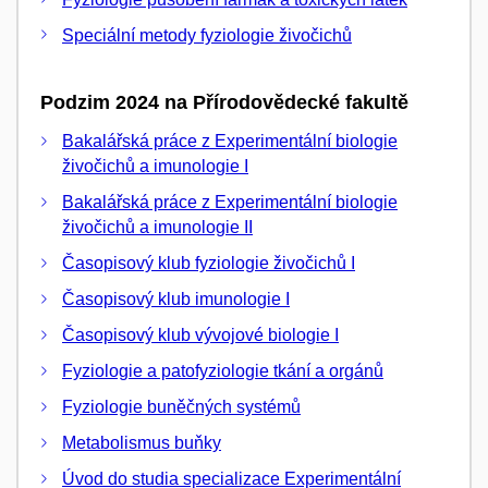
Speciální metody fyziologie živočichů
Podzim 2024 na Přírodovědecké fakultě
Bakalářská práce z Experimentální biologie
živočichů a imunologie I
Bakalářská práce z Experimentální biologie
živočichů a imunologie II
Časopisový klub fyziologie živočichů I
Časopisový klub imunologie I
Časopisový klub vývojové biologie I
Fyziologie a patofyziologie tkání a orgánů
Fyziologie buněčných systémů
Metabolismus buňky
Úvod do studia specializace Experimentální