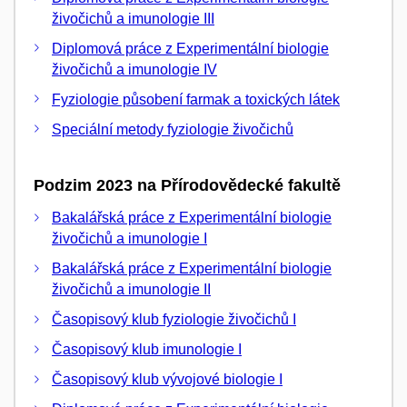
živočichů a imunologie III
Diplomová práce z Experimentální biologie
živočichů a imunologie IV
Fyziologie působení farmak a toxických látek
Speciální metody fyziologie živočichů
Podzim 2023 na Přírodovědecké fakultě
Bakalářská práce z Experimentální biologie
živočichů a imunologie I
Bakalářská práce z Experimentální biologie
živočichů a imunologie II
Časopisový klub fyziologie živočichů I
Časopisový klub imunologie I
Časopisový klub vývojové biologie I