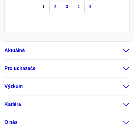
1
2
3
4
5
Aktuálně
Pro uchazeče
Výzkum
Kariéra
O nás