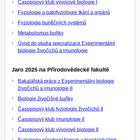
Časopisový klub vývojové biologie I
Fyziologie a patofyziologie tkání a orgánů
Fyziologie buněčných systémů
Metabolismus buňky
Úvod do studia specializace Experimentální
biologie živočichů a imunologie
Jaro 2025 na Přírodovědecké fakultě
Bakalářská práce z Experimentální biologie
živočichů a imunologie II
Biologie živočišné buňky
Časopisový klub fyziologie živočichů II
Časopisový klub imunologie II
Časopisový klub vývojové biologie II
Fyziologie působení farmak a toxických látek