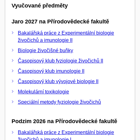
Vyučované předměty
Jaro 2027 na Přírodovědecké fakultě
Bakalářská práce z Experimentální biologie
živočichů a imunologie II
Biologie živočišné buňky
Časopisový klub fyziologie živočichů II
Časopisový klub imunologie II
Časopisový klub vývojové biologie II
Molekulární toxikologie
Speciální metody fyziologie živočichů
Podzim 2026 na Přírodovědecké fakultě
Bakalářská práce z Experimentální biologie
živočichů a imunologie I