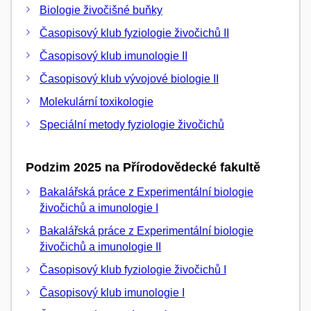
Biologie živočišné buňky
Časopisový klub fyziologie živočichů II
Časopisový klub imunologie II
Časopisový klub vývojové biologie II
Molekulární toxikologie
Speciální metody fyziologie živočichů
Podzim 2025 na Přírodovědecké fakultě
Bakalářská práce z Experimentální biologie
živočichů a imunologie I
Bakalářská práce z Experimentální biologie
živočichů a imunologie II
Časopisový klub fyziologie živočichů I
Časopisový klub imunologie I