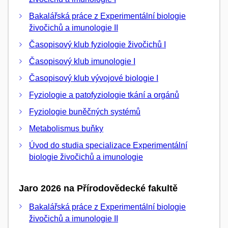
Bakalářská práce z Experimentální biologie
živočichů a imunologie II
Časopisový klub fyziologie živočichů I
Časopisový klub imunologie I
Časopisový klub vývojové biologie I
Fyziologie a patofyziologie tkání a orgánů
Fyziologie buněčných systémů
Metabolismus buňky
Úvod do studia specializace Experimentální
biologie živočichů a imunologie
Jaro 2026 na Přírodovědecké fakultě
Bakalářská práce z Experimentální biologie
živočichů a imunologie II