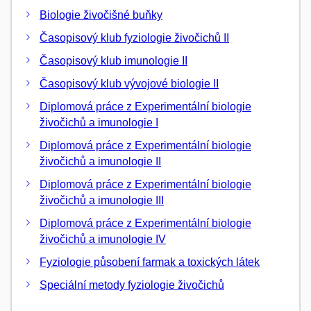
Biologie živočišné buňky
Časopisový klub fyziologie živočichů II
Časopisový klub imunologie II
Časopisový klub vývojové biologie II
Diplomová práce z Experimentální biologie
živočichů a imunologie I
Diplomová práce z Experimentální biologie
živočichů a imunologie II
Diplomová práce z Experimentální biologie
živočichů a imunologie III
Diplomová práce z Experimentální biologie
živočichů a imunologie IV
Fyziologie působení farmak a toxických látek
Speciální metody fyziologie živočichů