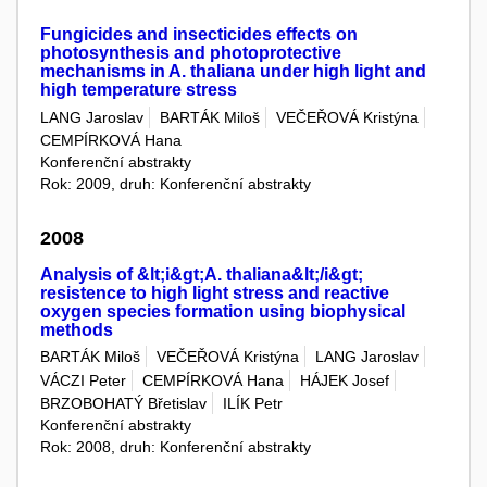
Fungicides and insecticides effects on
photosynthesis and photoprotective
mechanisms in A. thaliana under high light and
high temperature stress
LANG Jaroslav
BARTÁK Miloš
VEČEŘOVÁ Kristýna
CEMPÍRKOVÁ Hana
Konferenční abstrakty
Rok: 2009, druh: Konferenční abstrakty
2008
Analysis of &lt;i&gt;A. thaliana&lt;/i&gt;
resistence to high light stress and reactive
oxygen species formation using biophysical
methods
BARTÁK Miloš
VEČEŘOVÁ Kristýna
LANG Jaroslav
VÁCZI Peter
CEMPÍRKOVÁ Hana
HÁJEK Josef
BRZOBOHATÝ Břetislav
ILÍK Petr
Konferenční abstrakty
Rok: 2008, druh: Konferenční abstrakty