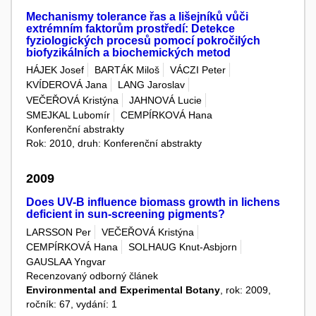
Mechanismy tolerance řas a lišejníků vůči
extrémním faktorům prostředí: Detekce
fyziologických procesů pomocí pokročilých
biofyzikálních a biochemických metod
HÁJEK Josef
BARTÁK Miloš
VÁCZI Peter
KVÍDEROVÁ Jana
LANG Jaroslav
VEČEŘOVÁ Kristýna
JAHNOVÁ Lucie
SMEJKAL Lubomír
CEMPÍRKOVÁ Hana
Konferenční abstrakty
Rok: 2010, druh: Konferenční abstrakty
2009
Does UV-B influence biomass growth in lichens
deficient in sun-screening pigments?
LARSSON Per
VEČEŘOVÁ Kristýna
CEMPÍRKOVÁ Hana
SOLHAUG Knut-Asbjorn
GAUSLAA Yngvar
Recenzovaný odborný článek
Environmental and Experimental Botany
, rok: 2009,
ročník: 67, vydání: 1