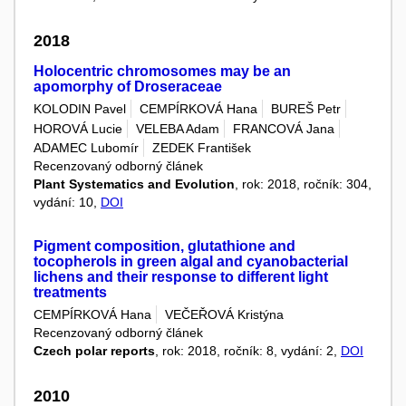
2018
Holocentric chromosomes may be an
apomorphy of Droseraceae
KOLODIN Pavel
CEMPÍRKOVÁ Hana
BUREŠ Petr
HOROVÁ Lucie
VELEBA Adam
FRANCOVÁ Jana
ADAMEC Lubomír
ZEDEK František
Recenzovaný odborný článek
Plant Systematics and Evolution
, rok: 2018, ročník: 304,
vydání: 10,
DOI
Pigment composition, glutathione and
tocopherols in green algal and cyanobacterial
lichens and their response to different light
treatments
CEMPÍRKOVÁ Hana
VEČEŘOVÁ Kristýna
Recenzovaný odborný článek
Czech polar reports
, rok: 2018, ročník: 8, vydání: 2,
DOI
2010