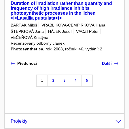
Duration of irradiation rather than quantity and
frequency of high irradiance inhibits
photosynthetic processes in the lichen
<i>Lasallia pustulata<i>
BARTÁK Miloš
VRÁBLÍKOVÁ-CEMPÍRKOVÁ Hana
ŠTEPIGOVÁ Jana
HÁJEK Josef
VÁCZI Peter
VEČEŘOVÁ Kristýna
Recenzovaný odborný článek
Photosynthetica
, rok: 2008, ročník: 46, vydání: 2
Předchozí
Další
1
2
3
4
5
Projekty