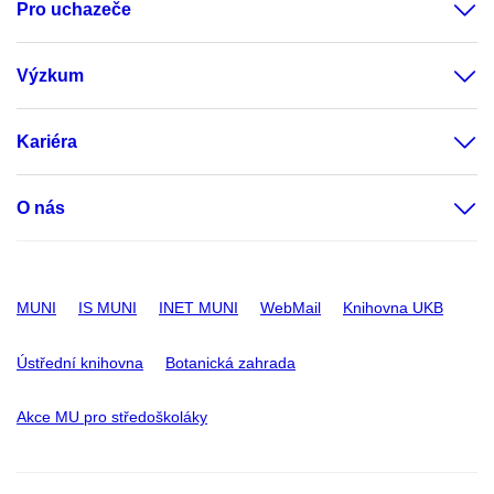
Pro uchazeče
Výzkum
Kariéra
O nás
MUNI
IS MUNI
INET MUNI
WebMail
Knihovna UKB
Ústřední knihovna
Botanická zahrada
Akce MU pro středoškoláky