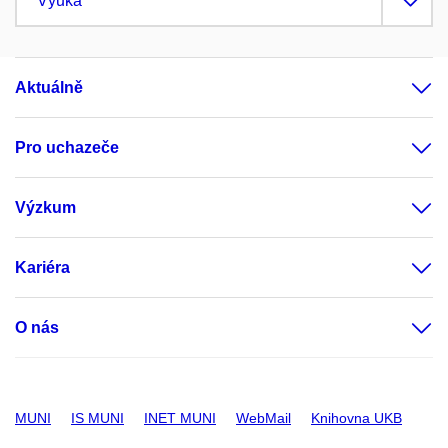
Výuka
Aktuálně
Pro uchazeče
Výzkum
Kariéra
O nás
MUNI
IS MUNI
INET MUNI
WebMail
Knihovna UKB