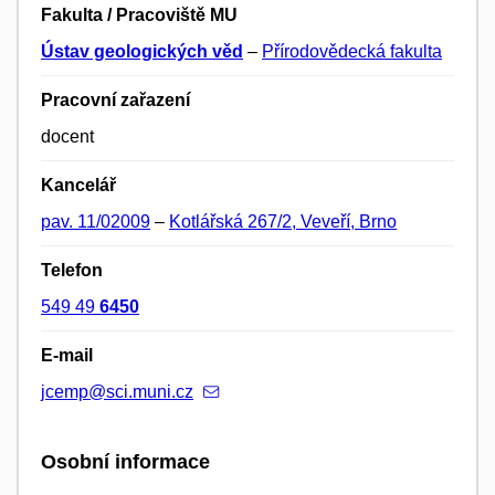
Fakulta / Pracoviště MU
Ústav geologických věd
–
Přírodovědecká fakulta
Pracovní zařazení
docent
Kancelář
pav. 11/02009
–
Kotlářská 267/2, Veveří, Brno
Telefon
549 49
6450
E-mail
jcemp@sci.muni.cz
Osobní informace