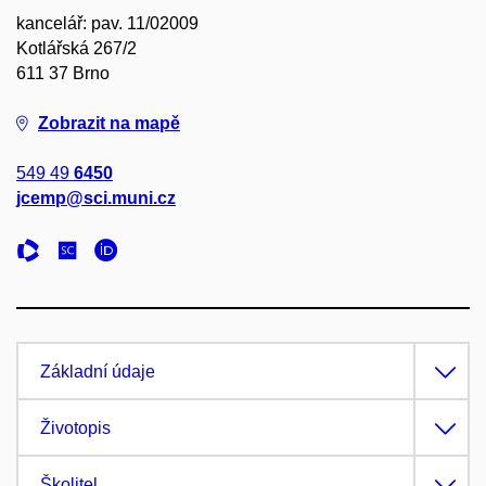
kancelář: pav. 11/02009
Kotlářská 267/2
611 37 Brno
Zobrazit na mapě
549 49
6450
jcemp@sci.muni.cz
Základní údaje
Životopis
Školitel