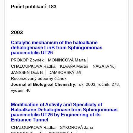
Počet publikací: 183
2003
Catalytic mechanism of the haloalkane
dehalogenase LinB from Sphingomonas
paucimobilis UT26
PROKOP Zbyněk
MONINCOVÁ Marta
CHALOUPKOVÁ Radka
KLVAŇA Martin
NAGATA Yuji
JANSSEN Dick B.
DAMBORSKÝ Jiří
Recenzovaný odborný článek
Journal of Biological Chemistry
, rok: 2003, ročník: 278,
vydání: 46
Modification of Activity and Specificity of
Haloalkane Dehalogenase from Sphingomonas
paucimobilis UT26 by Engineering of its
Entrance Tunnel
CHALOUPKOVÁ Radka
SÝKOROVÁ Jana