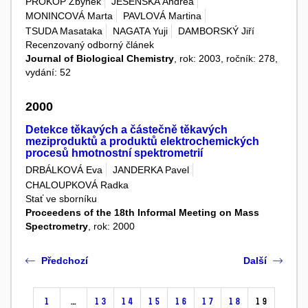
PROKOP Zbyněk
JESENSKÁ Andrea
MONINCOVÁ Marta
PAVLOVÁ Martina
TSUDA Masataka
NAGATA Yuji
DAMBORSKÝ Jiří
Recenzovaný odborný článek
Journal of Biological Chemistry
, rok: 2003, ročník: 278,
vydání: 52
2000
Detekce těkavých a částečně těkavých
meziproduktů a produktů elektrochemických
procesů hmotnostní spektrometrií
DRBÁLKOVÁ Eva
JANDERKA Pavel
CHALOUPKOVÁ Radka
Stať ve sborníku
Proceedens of the 18th Informal Meeting on Mass
Spectrometry
, rok: 2000
Předchozí
Další
1
…
13
14
15
16
17
18
19