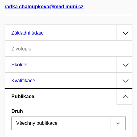
radka.chaloupkova@med.muni.cz
Základní údaje
Životopis
Školitel
Kvalifikace
Publikace
Druh