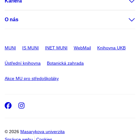
Kariéra
O nás
MUNI
IS MUNI
INET MUNI
WebMail
Knihovna UKB
Ústřední knihovna
Botanická zahrada
Akce MU pro středoškoláky
Facebook
Instagram
© 2026
Masarykova univerzita
Správce webu
Cookies