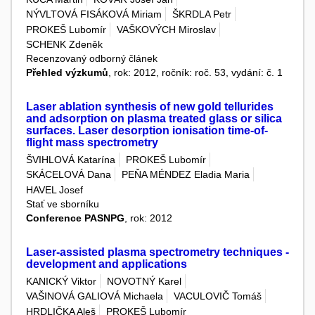
NÝVLTOVÁ FISÁKOVÁ Miriam
ŠKRDLA Petr
PROKEŠ Lubomír
VAŠKOVÝCH Miroslav
SCHENK Zdeněk
Recenzovaný odborný článek
Přehled výzkumů
, rok: 2012, ročník: roč. 53, vydání: č. 1
Laser ablation synthesis of new gold tellurides
and adsorption on plasma treated glass or silica
surfaces. Laser desorption ionisation time-of-
flight mass spectrometry
ŠVIHLOVÁ Katarína
PROKEŠ Lubomír
SKÁCELOVÁ Dana
PEŇA MÉNDEZ Eladia Maria
HAVEL Josef
Stať ve sborníku
Conference PASNPG
, rok: 2012
Laser-assisted plasma spectrometry techniques -
development and applications
KANICKÝ Viktor
NOVOTNÝ Karel
VAŠINOVÁ GALIOVÁ Michaela
VACULOVIČ Tomáš
HRDLIČKA Aleš
PROKEŠ Lubomír