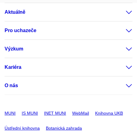
Aktuálně
Pro uchazeče
Výzkum
Kariéra
O nás
MUNI
IS MUNI
INET MUNI
WebMail
Knihovna UKB
Ústřední knihovna
Botanická zahrada