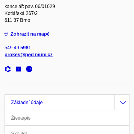
kancelář: pav. 06/01029
Kotlářská 267/2
611 37 Brno
Zobrazit na mapě
549 49
5981
prokes@ped.muni.cz
Základní údaje
Životopis
Školitel