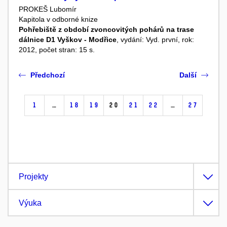
PROKEŠ Lubomír
Kapitola v odborné knize
Pohřebiště z období zvoncovitých pohárů na trase
dálnice D1 Vyškov - Modřice
, vydání: Vyd. první, rok:
2012, počet stran: 15 s.
Předchozí
Další
1
…
18
19
20
21
22
…
27
Projekty
Výuka