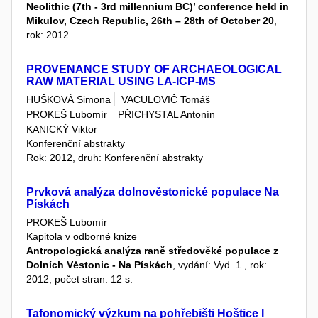
Neolithic (7th - 3rd millennium BC)’ conference held in
Mikulov, Czech Republic, 26th – 28th of October 20
,
rok: 2012
PROVENANCE STUDY OF ARCHAEOLOGICAL
RAW MATERIAL USING LA-ICP-MS
HUŠKOVÁ Simona
VACULOVIČ Tomáš
PROKEŠ Lubomír
PŘICHYSTAL Antonín
KANICKÝ Viktor
Konferenční abstrakty
Rok: 2012, druh: Konferenční abstrakty
Prvková analýza dolnověstonické populace Na
Pískách
PROKEŠ Lubomír
Kapitola v odborné knize
Antropologická analýza raně středověké populace z
Dolních Věstonic - Na Pískách
, vydání: Vyd. 1., rok:
2012, počet stran: 12 s.
Tafonomický výzkum na pohřebišti Hoštice I