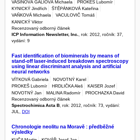
VAŠINOVÁ GALIOVÁ Michaela
PROKEŠ Lubomír
KYNICKÝ Jindřich
ŠTĚPÁNKOVÁ Kateřina
VAŇKOVÁ Michaela
VACULOVIČ Tomáš
KANICKÝ Viktor
Recenzovaný odborný článek
ICP Information Newsletter, Inc.
, rok: 2012, ročník: 37,
vydání: 9
Fast identification of biominerals by means of
stand-off laser-induced breakdown spectroscopy
using linear discriminant analysis and artificial
neural networks
VÍTKOVÁ Gabriela
NOVOTNÝ Karel
PROKEŠ Lubomír
HRDLIČKA Aleš
KAISER Jozef
NOVOTNÝ Jan
MALINA Radomír
PROCHAZKA David
Recenzovaný odborný článek
Spectrochimica Acta B
, rok: 2012, ročník: 73, vydání:
JUL,
DOI
Chronologie neolitu na Moravě : předběžné
výsledky
KUČA Martin
KOVÁŘ Josef Jan