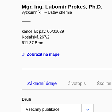
Mgr. Ing. Lubomír Prokeš, Ph.D.
výzkumník II – Ústav chemie
kancelář: pav. 06/01029
Kotlářská 267/2
611 37 Brno
Zobrazit na mapě
Základní údaje
Životopis
Školitel
Druh