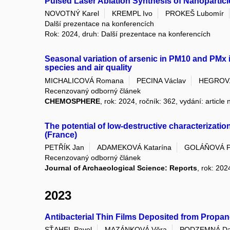
Pulsed Laser Ablation Synthesis of Nanoparticl
NOVOTNÝ Karel
KREMPL Ivo
PROKEŠ Lubomír
Další prezentace na konferencích
Rok: 2024, druh: Další prezentace na konferencích
Seasonal variation of arsenic in PM10 and PMx in
species and air quality
MICHALICOVÁ Romana
PECINA Václav
HEGROVÁ
Recenzovaný odborný článek
CHEMOSPHERE
, rok: 2024, ročník: 362, vydání: artic
The potential of low-destructive characterizatio
(France)
PETŘÍK Jan
ADAMEKOVÁ Katarína
GOLÁŇOVÁ P
Recenzovaný odborný článek
Journal of Archaeological Science: Reports
, rok: 202
2023
Antibacterial Thin Films Deposited from Propa
SŤAHEL Pavel
MAZÁNKOVÁ Věra
PODZEMNÁ Da