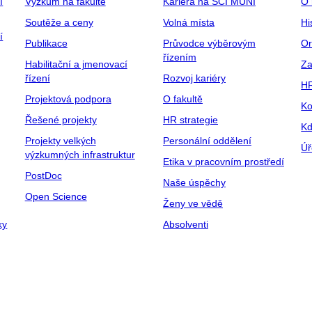
í
Výzkum na fakultě
Kariéra na SCI MUNI
O 
Soutěže a ceny
Volná místa
Hi
í
Publikace
Průvodce výběrovým
Or
řízením
Habilitační a jmenovací
Za
řízení
Rozvoj kariéry
H
Projektová podpora
O fakultě
Ko
Řešené projekty
HR strategie
Kd
Projekty velkých
Personální oddělení
Úř
výzkumných infrastruktur
Etika v pracovním prostředí
PostDoc
Naše úspěchy
Open Science
Ženy ve vědě
ky
Absolventi