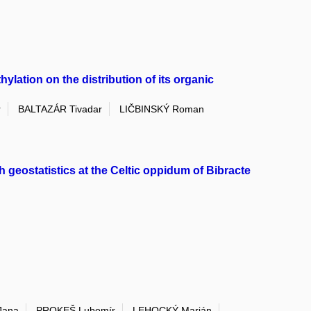
ylation on the distribution of its organic
r
BALTAZÁR Tivadar
LIČBINSKÝ Roman
h geostatistics at the Celtic oppidum of Bibracte
Jana
PROKEŠ Lubomír
LEHOCKÝ Marián