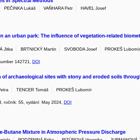
es in Spectral Methods
PEČINKA Lukáš
VAŇHARA Petr
HAVEL Josef
 an urban park: The influence of vegetation-related biometh
 Jitka
BRTNICKÝ Martin
SVOBODA Josef
PROKEŠ Lubomí
le number 142721,
DOI
n of archaeological sites with stony and eroded soils throug
etra
TENCER Tomáš
PROKEŠ Lubomír
4, ročník: 55, vydání: May 2024,
DOI
ne-Butane Mixture in Atmospheric Pressure Discharge
niela
PODZEMNÁ Erika
PIZÚROVÁ Veronika
JURMANOVÁ 