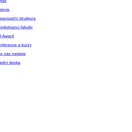
nás
storie
ganizační struktura
městnanci fakulty
R Award
nference a kurzy
e nás najdete
ední deska