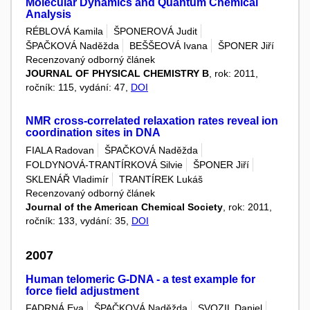
Molecular Dynamics and Quantum Chemical
Analysis
RÉBLOVÁ Kamila
ŠPONEROVÁ Judit
ŠPAČKOVÁ Naděžda
BEŠŠEOVÁ Ivana
ŠPONER Jiří
Recenzovaný odborný článek
JOURNAL OF PHYSICAL CHEMISTRY B
, rok: 2011,
ročník: 115, vydání: 47,
DOI
NMR cross-­correlated relaxation rates reveal ion
coordination sites in DNA
FIALA Radovan
ŠPAČKOVÁ Naděžda
FOLDYNOVÁ-TRANTÍRKOVÁ Silvie
ŠPONER Jiří
SKLENÁŘ Vladimír
TRANTÍREK Lukáš
Recenzovaný odborný článek
Journal of the American Chemical Society
, rok: 2011,
ročník: 133, vydání: 35,
DOI
2007
Human telomeric G-DNA - a test example for
force field adjustment
FADRNÁ Eva
ŠPAČKOVÁ Naděžda
SVOZIL Daniel