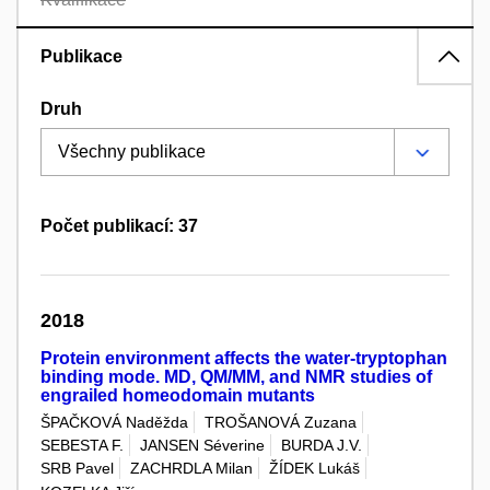
Publikace
Druh
Počet publikací: 37
2018
Protein environment affects the water-tryptophan
binding mode. MD, QM/MM, and NMR studies of
engrailed homeodomain mutants
ŠPAČKOVÁ Naděžda
TROŠANOVÁ Zuzana
SEBESTA F.
JANSEN Séverine
BURDA J.V.
SRB Pavel
ZACHRDLA Milan
ŽÍDEK Lukáš