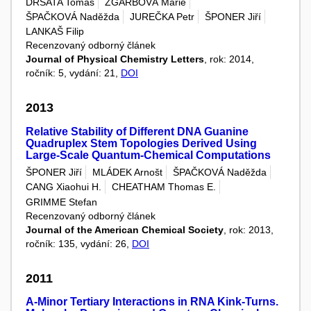
DRŠATA Tomáš
ZGARBOVÁ Marie
ŠPAČKOVÁ Naděžda
JUREČKA Petr
ŠPONER Jiří
LANKAŠ Filip
Recenzovaný odborný článek
Journal of Physical Chemistry Letters
, rok: 2014,
ročník: 5, vydání: 21,
DOI
2013
Relative Stability of Different DNA Guanine
Quadruplex Stem Topologies Derived Using
Large-Scale Quantum-Chemical Computations
ŠPONER Jiří
MLÁDEK Arnošt
ŠPAČKOVÁ Naděžda
CANG Xiaohui H.
CHEATHAM Thomas E.
GRIMME Stefan
Recenzovaný odborný článek
Journal of the American Chemical Society
, rok: 2013,
ročník: 135, vydání: 26,
DOI
2011
A-Minor Tertiary Interactions in RNA Kink-Turns.