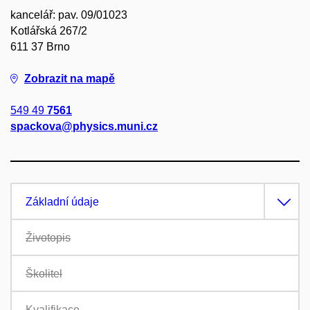
kancelář: pav. 09/01023
Kotlářská 267/2
611 37 Brno
Zobrazit na mapě
549 49
7561
spackova@physics.muni.cz
Základní údaje
Životopis
Školitel
Kvalifikace