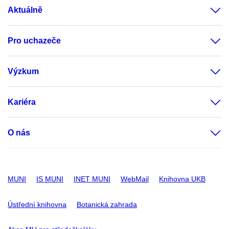
Aktuálně
Pro uchazeče
Výzkum
Kariéra
O nás
MUNI
IS MUNI
INET MUNI
WebMail
Knihovna UKB
Ústřední knihovna
Botanická zahrada