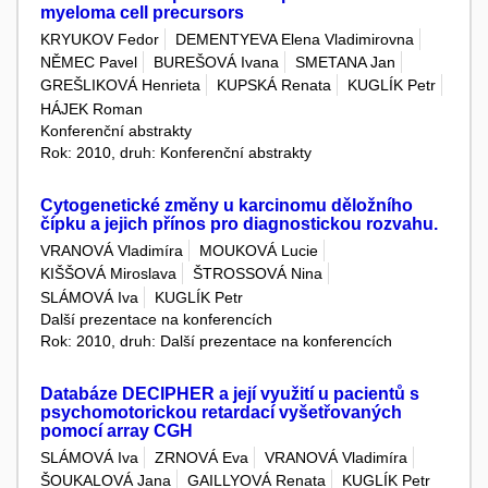
myeloma cell precursors
KRYUKOV Fedor
DEMENTYEVA Elena Vladimirovna
NĚMEC Pavel
BUREŠOVÁ Ivana
SMETANA Jan
GREŠLIKOVÁ Henrieta
KUPSKÁ Renata
KUGLÍK Petr
HÁJEK Roman
Konferenční abstrakty
Rok: 2010, druh: Konferenční abstrakty
Cytogenetické změny u karcinomu děložního
čípku a jejich přínos pro diagnostickou rozvahu.
VRANOVÁ Vladimíra
MOUKOVÁ Lucie
KIŠŠOVÁ Miroslava
ŠTROSSOVÁ Nina
SLÁMOVÁ Iva
KUGLÍK Petr
Další prezentace na konferencích
Rok: 2010, druh: Další prezentace na konferencích
Databáze DECIPHER a její využití u pacientů s
psychomotorickou retardací vyšetřovaných
pomocí array CGH
SLÁMOVÁ Iva
ZRNOVÁ Eva
VRANOVÁ Vladimíra
ŠOUKALOVÁ Jana
GAILLYOVÁ Renata
KUGLÍK Petr