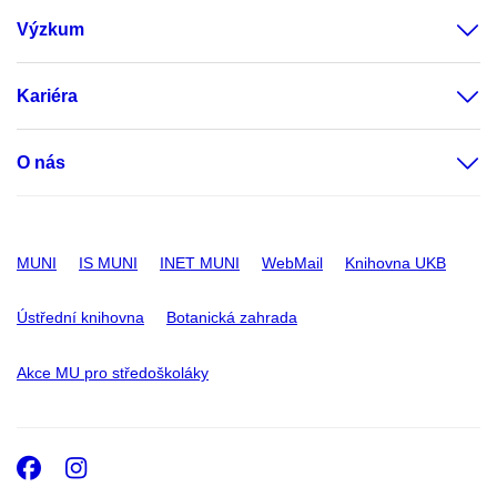
Výzkum
Kariéra
O nás
MUNI
IS MUNI
INET MUNI
WebMail
Knihovna UKB
Ústřední knihovna
Botanická zahrada
Akce MU pro středoškoláky
Facebook
Instagram