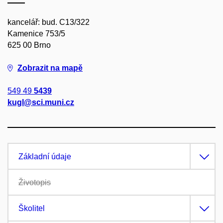
kancelář: bud. C13/322
Kamenice 753/5
625 00 Brno
Zobrazit na mapě
549 49
5439
kugl@sci.muni.cz
Základní údaje
Životopis
Školitel