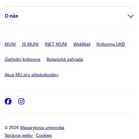
O nás
MUNI
IS MUNI
INET MUNI
WebMail
Knihovna UKB
Ústřední knihovna
Botanická zahrada
Akce MU pro středoškoláky
Facebook
Instagram
© 2026
Masarykova univerzita
Správce webu
Cookies