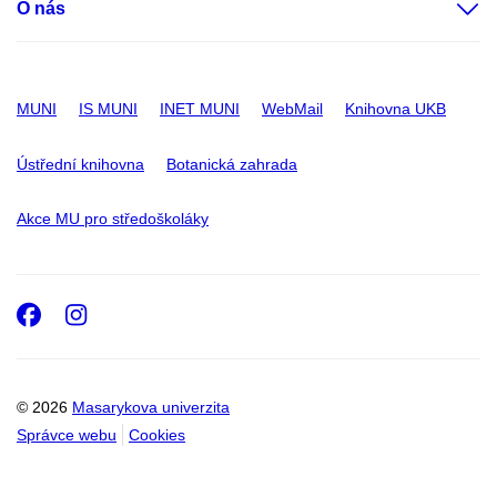
O nás
MUNI
IS MUNI
INET MUNI
WebMail
Knihovna UKB
Ústřední knihovna
Botanická zahrada
Akce MU pro středoškoláky
Facebook
Instagram
© 2026
Masarykova univerzita
Správce webu
Cookies