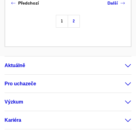
Předchozí
Další
1
2
Aktuálně
Pro uchazeče
Výzkum
Kariéra