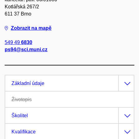
Kotlářská 267/2
611 37 Brno
Zobrazit na mapě
549 49
6830
ps94@sci.muni.cz
Základní údaje
Životopis
Školitel
Kvalifikace