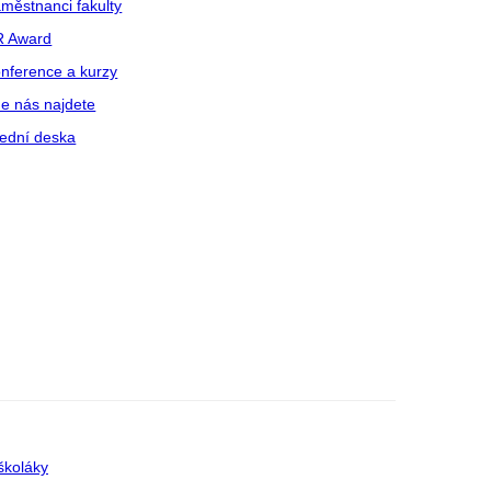
městnanci fakulty
R Award
nference a kurzy
e nás najdete
ední deska
školáky