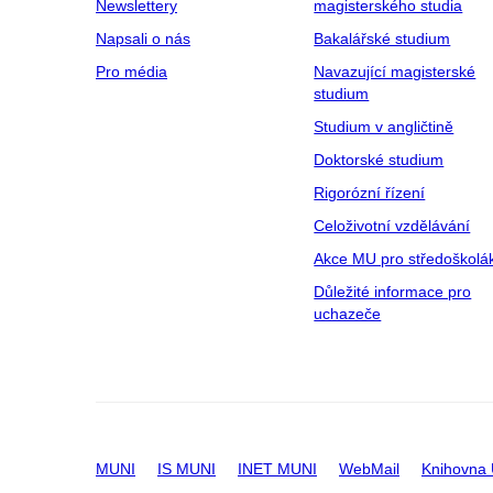
Newslettery
magisterského studia
Napsali o nás
Bakalářské studium
Pro média
Navazující magisterské
studium
Studium v angličtině
Doktorské studium
Rigorózní řízení
Celoživotní vzdělávání
Akce MU pro středoškolá
Důležité informace pro
uchazeče
MUNI
IS MUNI
INET MUNI
WebMail
Knihovna