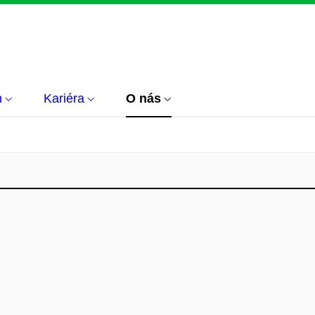
m
Kariéra
O nás