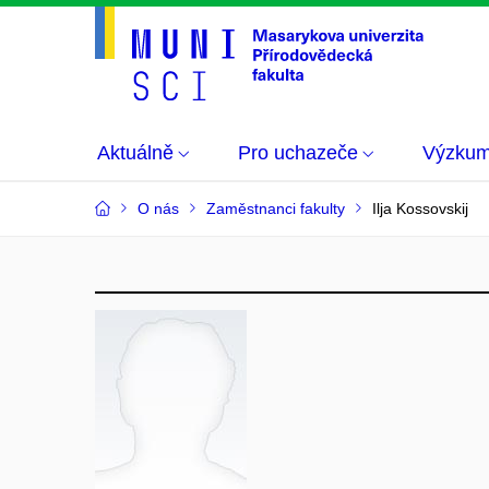
Aktuálně
Pro uchazeče
Výzku
O nás
Zaměstnanci fakulty
Ilja Kossovskij