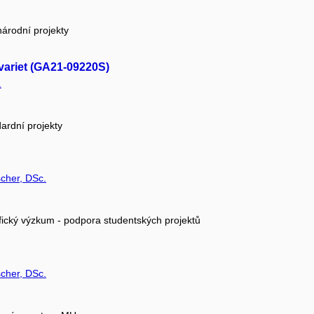
árodní projekty
variet (GA21-09220S)
.
ardní projekty
cher, DSc.
fický výzkum - podpora studentských projektů
cher, DSc.