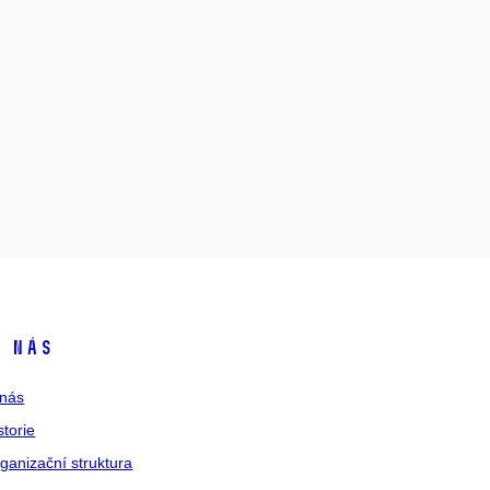
 nás
nás
storie
ganizační struktura