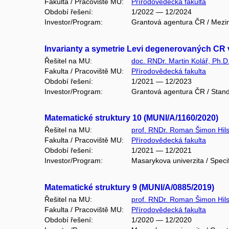
Fakulta / Pracoviště MU:
Přírodovědecká fakulta
Období řešení:
1/2022 — 12/2024
Investor/Program:
Grantová agentura ČR / Mezin
Invarianty a symetrie Levi degenerovaných CR 
Řešitel na MU:
doc. RNDr. Martin Kolář, Ph.D
Fakulta / Pracoviště MU:
Přírodovědecká fakulta
Období řešení:
1/2021 — 12/2023
Investor/Program:
Grantová agentura ČR / Stand
Matematické struktury 10 (MUNI/A/1160/2020)
Řešitel na MU:
prof. RNDr. Roman Šimon Hils
Fakulta / Pracoviště MU:
Přírodovědecká fakulta
Období řešení:
1/2021 — 12/2021
Investor/Program:
Masarykova univerzita / Speci
Matematické struktury 9 (MUNI/A/0885/2019)
Řešitel na MU:
prof. RNDr. Roman Šimon Hils
Fakulta / Pracoviště MU:
Přírodovědecká fakulta
Období řešení:
1/2020 — 12/2020