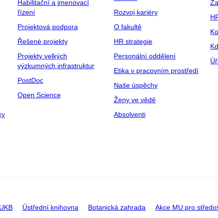
Habilitační a jmenovací
Za
řízení
Rozvoj kariéry
H
Projektová podpora
O fakultě
Ko
Řešené projekty
HR strategie
Kd
Projekty velkých
Personální oddělení
Úř
výzkumných infrastruktur
Etika v pracovním prostředí
PostDoc
Naše úspěchy
Open Science
Ženy ve vědě
ky
Absolventi
 UKB
Ústřední knihovna
Botanická zahrada
Akce MU pro středo