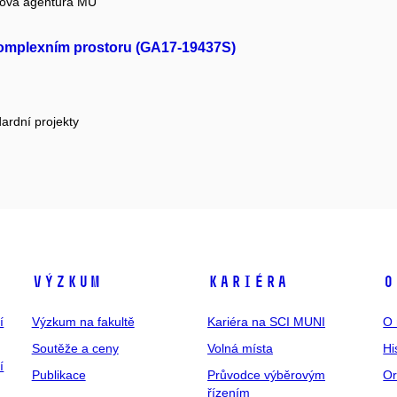
tová agentura MU
 komplexním prostoru (GA17-19437S)
ardní projekty
Výzkum
Kariéra
O
í
Výzkum na fakultě
Kariéra na SCI MUNI
O 
Soutěže a ceny
Volná místa
Hi
í
Publikace
Průvodce výběrovým
Or
řízením