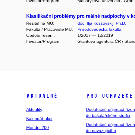
Investor/Program:
Masarykova univerzita / Gran
Klasifikační problémy pro reálné nadplochy v
Řešitel na MU:
doc. Ilja Kossovskij, Ph.D.
Fakulta / Pracoviště MU:
Přírodovědecká fakulta
Období řešení:
1/2017 — 12/2019
Investor/Program:
Grantová agentura ČR / Stand
Aktuálně
Pro uchazeče
Aktuality
Dodatečné přijímací řízen
do bakalářského studia
Kalendář akcí
Dodatečné přijímací řízen
Mendel 200
do navazujícího