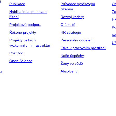
í
Publikace
Průvodce výběrovým
Or
řízením
Habilitační a jmenovací
Za
řízení
Rozvoj kariéry
H
Projektová podpora
O fakultě
Ko
Řešené projekty
HR strategie
Kd
Projekty velkých
Personální oddělení
Úř
výzkumných infrastruktur
Etika v pracovním prostředí
PostDoc
Naše úspěchy
Open Science
Ženy ve vědě
ky
Absolventi