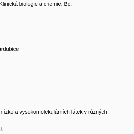
linická biologie a chemie, Bc.
ardubice
h nízko a vysokomolekulárních látek v různých
u.