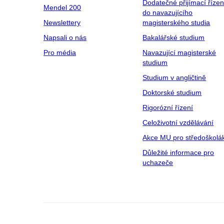
Dodatečné přijímací řízen
Mendel 200
do navazujícího
Newslettery
magisterského studia
Napsali o nás
Bakalářské studium
Pro média
Navazující magisterské
studium
Studium v angličtině
Doktorské studium
Rigorózní řízení
Celoživotní vzdělávání
Akce MU pro středoškolá
Důležité informace pro
uchazeče