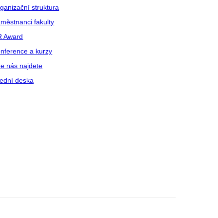
ganizační struktura
městnanci fakulty
R Award
nference a kurzy
e nás najdete
ední deska