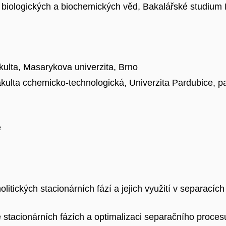
biologických a biochemických věd, Bakalářské studium K
ulta, Masarykova univerzita, Brno
akulta cchemicko-technologická, Univerzita Pardubice, p
e
itických stacionárních fází a jejich využití v separacíc
vě stacionárních fázích a optimalizaci separačního proces