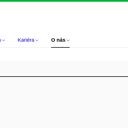
m
Kariéra
O nás