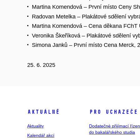
Martina Komendová – První místo Ceny S
Radovan Metelka – Plakátové sdělení vyb
Martina Komendová – Cena děkana FChT Unv
Veronika Škeříková – Plakátové sdělení vy
Simona Janků – První místo Cena Merck, 
25. 6. 2025
Aktuálně
Pro uchazeče
Aktuality
Dodatečné přijímací řízen
do bakalářského studia
Kalendář akcí