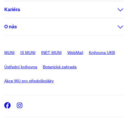
Kariéra
O nás
MUNI
IS MUNI
INET MUNI
WebMail
Knihovna UKB
Ústřední knihovna
Botanická zahrada
Akce MU pro středoškoláky
Facebook
Instagram