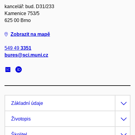
kancelář: bud. D31/233
Kamenice 753/5
625 00 Brno
Zobrazit na mapě
549 49
3351
bures@sci.muni.cz
Základní údaje
Životopis
Školitel