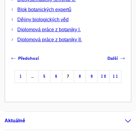
Blok botanických expertů
Dějiny biologických věd
Diplomová práce z botaniky I.
Diplomová práce z botaniky II.
Předchozí
Další
1
…
5
6
7
8
9
10
11
Aktuálně