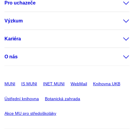
Pro uchazeče
Výzkum
Kariéra
O nás
MUNI
IS MUNI
INET MUNI
WebMail
Knihovna UKB
Ústřední knihovna
Botanická zahrada
Akce MU pro středoškoláky