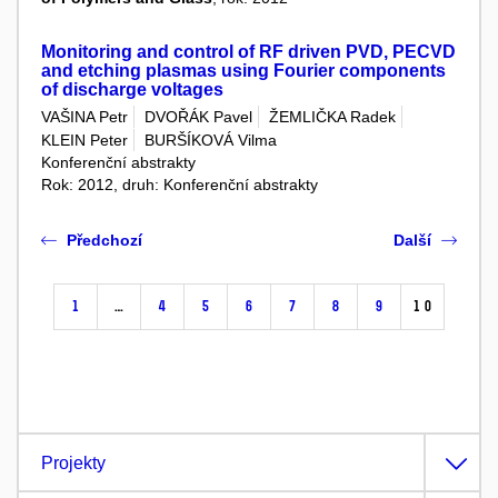
Monitoring and control of RF driven PVD, PECVD
and etching plasmas using Fourier components
of discharge voltages
VAŠINA Petr
DVOŘÁK Pavel
ŽEMLIČKA Radek
KLEIN Peter
BURŠÍKOVÁ Vilma
Konferenční abstrakty
Rok: 2012, druh: Konferenční abstrakty
Předchozí
Další
1
…
4
5
6
7
8
9
10
Projekty