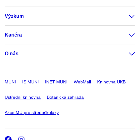
Výzkum
Kariéra
O nás
MUNI
IS MUNI
INET MUNI
WebMail
Knihovna UKB
Ústřední knihovna
Botanická zahrada
Akce MU pro středoškoláky
Facebook
Instagram