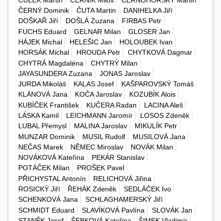
ČERNÝ Dominik
ČUTA Martin
DANIHELKA Jiří
DOŠKAŘ Jiří
DOŠLÁ Zuzana
FIRBAS Petr
FUCHS Eduard
GELNAR Milan
GLOSER Jan
HÁJEK Michal
HELEŠIC Jan
HOLOUBEK Ivan
HORSÁK Michal
HROUDA Petr
CHYTKOVÁ Dagmar
CHYTRÁ Magdaléna
CHYTRÝ Milan
JAYASUNDERA Zuzana
JONAS Jaroslav
JURDA Mikoláš
KALAS Josef
KAŠPAROVSKÝ Tomáš
KLÁNOVÁ Jana
KOČA Jaroslav
KOZUBÍK Alois
KUBÍČEK František
KUČERA Radan
LACINA Aleš
LÁSKA Kamil
LEICHMANN Jaromír
LOSOS Zdeněk
LUBAL Přemysl
MALINA Jaroslav
MIKULÍK Petr
MUNZAR Dominik
MUSIL Rudolf
MUSILOVÁ Jana
NEČAS Marek
NĚMEC Miroslav
NOVÁK Milan
NOVÁKOVÁ Kateřina
PEKÁR Stanislav
POTÁČEK Milan
PROŠEK Pavel
PŘICHYSTAL Antonín
RELICHOVÁ Jiřina
ROSICKÝ Jiří
ŘEHÁK Zdeněk
SEDLÁČEK Ivo
SCHENKOVÁ Jana
SCHLAGHAMERSKÝ Jiří
SCHMIDT Eduard
SLAVÍKOVÁ Pavlína
SLOVÁK Jan
STANĚK Josef
ŠEBKOVÁ Kateřina
ŠIMEK Vladimír