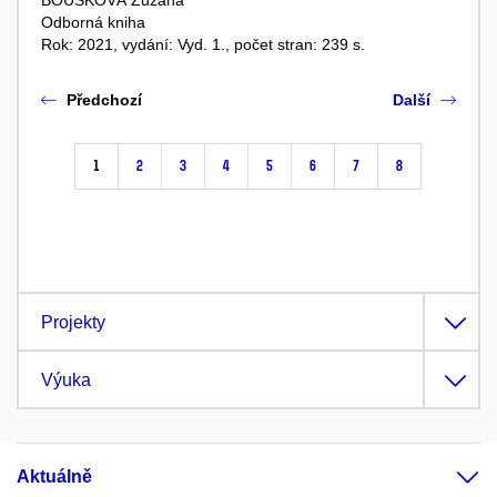
BOUŠKOVÁ Zuzana
Odborná kniha
Rok: 2021, vydání: Vyd. 1., počet stran: 239 s.
Předchozí
Další
1
2
3
4
5
6
7
8
Projekty
Výuka
Aktuálně