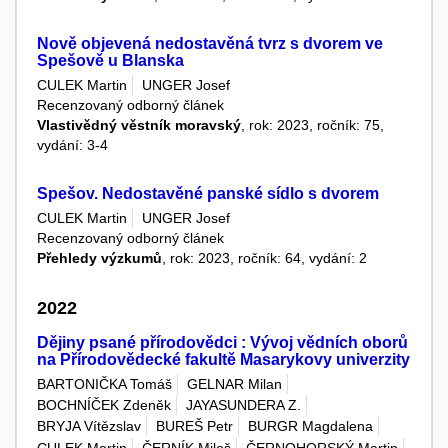
Nově objevená nedostavěná tvrz s dvorem ve
Spešově u Blanska
CULEK Martin
UNGER Josef
Recenzovaný odborný článek
Vlastivědný věstník moravský
, rok: 2023, ročník: 75,
vydání: 3-4
Spešov. Nedostavěné panské sídlo s dvorem
CULEK Martin
UNGER Josef
Recenzovaný odborný článek
Přehledy výzkumů
, rok: 2023, ročník: 64, vydání: 2
2022
Dějiny psané přírodovědci : Vývoj vědních oborů
na Přírodovědecké fakultě Masarykovy univerzity
BARTONIČKA Tomáš
GELNAR Milan
BOCHNÍČEK Zdeněk
JAYASUNDERA Z.
BRYJA Vítězslav
BUREŠ Petr
BURGR Magdalena
CULEK Martin
ČERNÍK Miloš
ČERNOHORSKÝ Martin