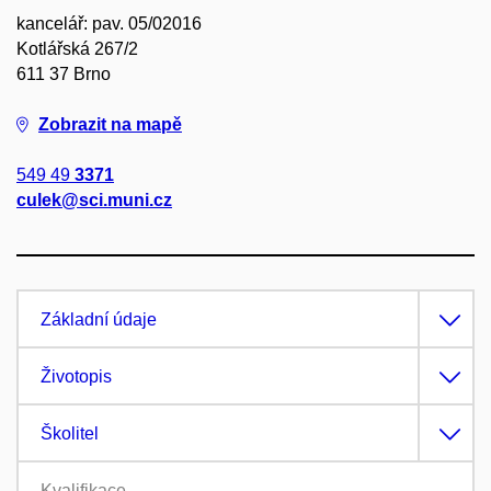
kancelář: pav. 05/02016
Kotlářská 267/2
611 37 Brno
Zobrazit na mapě
549 49
3371
culek@sci.muni.cz
Základní údaje
Životopis
Školitel
Kvalifikace