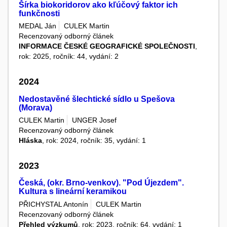
Šírka biokoridorov ako kľúčový faktor ich
funkčnosti
MEDAL Ján
CULEK Martin
Recenzovaný odborný článek
INFORMACE ČESKÉ GEOGRAFICKÉ SPOLEČNOSTI
,
rok: 2025, ročník: 44, vydání: 2
2024
Nedostavěné šlechtické sídlo u Spešova
(Morava)
CULEK Martin
UNGER Josef
Recenzovaný odborný článek
Hláska
, rok: 2024, ročník: 35, vydání: 1
2023
Česká, (okr. Brno-venkov). "Pod Újezdem".
Kultura s lineární keramikou
PŘICHYSTAL Antonín
CULEK Martin
Recenzovaný odborný článek
Přehled výzkumů
, rok: 2023, ročník: 64, vydání: 1