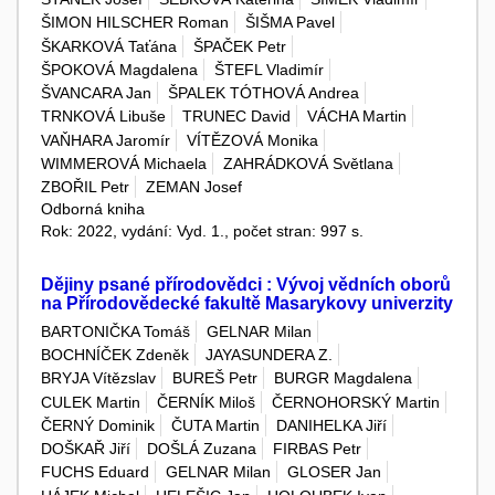
ŠIMON HILSCHER Roman
ŠIŠMA Pavel
ŠKARKOVÁ Taťána
ŠPAČEK Petr
ŠPOKOVÁ Magdalena
ŠTEFL Vladimír
ŠVANCARA Jan
ŠPALEK TÓTHOVÁ Andrea
TRNKOVÁ Libuše
TRUNEC David
VÁCHA Martin
VAŇHARA Jaromír
VÍTĚZOVÁ Monika
WIMMEROVÁ Michaela
ZAHRÁDKOVÁ Světlana
ZBOŘIL Petr
ZEMAN Josef
Odborná kniha
Rok: 2022, vydání: Vyd. 1., počet stran: 997 s.
Dějiny psané přírodovědci : Vývoj vědních oborů
na Přírodovědecké fakultě Masarykovy univerzity
BARTONIČKA Tomáš
GELNAR Milan
BOCHNÍČEK Zdeněk
JAYASUNDERA Z.
BRYJA Vítězslav
BUREŠ Petr
BURGR Magdalena
CULEK Martin
ČERNÍK Miloš
ČERNOHORSKÝ Martin
ČERNÝ Dominik
ČUTA Martin
DANIHELKA Jiří
DOŠKAŘ Jiří
DOŠLÁ Zuzana
FIRBAS Petr
FUCHS Eduard
GELNAR Milan
GLOSER Jan