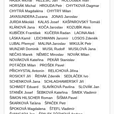
HÁJEK Michal
HELEŠIC Jan
HOLOUBEK Ivan
HORSÁK Michal
HROUDA Petr
CHYTKOVÁ Dagmar
CHYTRÁ Magdaléna
CHYTRÝ Milan
JAYASUNDERA Zuzana
JONAS Jaroslav
JURDA Mikoláš
KALAS Josef
KAŠPAROVSKÝ Tomáš
KLÁNOVÁ Jana
KOČA Jaroslav
KOZUBÍK Alois
KUBÍČEK František
KUČERA Radan
LACINA Aleš
LÁSKA Kamil
LEICHMANN Jaromír
LOSOS Zdeněk
LUBAL Přemysl
MALINA Jaroslav
MIKULÍK Petr
MUNZAR Dominik
MUSIL Rudolf
MUSILOVÁ Jana
NEČAS Marek
NĚMEC Miroslav
NOVÁK Milan
NOVÁKOVÁ Kateřina
PEKÁR Stanislav
POTÁČEK Milan
PROŠEK Pavel
PŘICHYSTAL Antonín
RELICHOVÁ Jiřina
ROSICKÝ Jiří
ŘEHÁK Zdeněk
SEDLÁČEK Ivo
SCHENKOVÁ Jana
SCHLAGHAMERSKÝ Jiří
SCHMIDT Eduard
SLAVÍKOVÁ Pavlína
SLOVÁK Jan
STANĚK Josef
ŠEBKOVÁ Kateřina
ŠIMEK Vladimír
ŠIMON HILSCHER Roman
ŠIŠMA Pavel
ŠKARKOVÁ Taťána
ŠPAČEK Petr
ŠPOKOVÁ Magdalena
ŠTEFL Vladimír
ŠVANCARA Jan
ŠPALEK TÓTHOVÁ Andrea