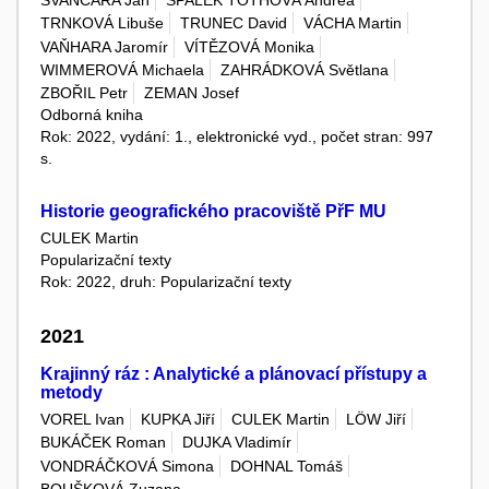
TRNKOVÁ Libuše
TRUNEC David
VÁCHA Martin
VAŇHARA Jaromír
VÍTĚZOVÁ Monika
WIMMEROVÁ Michaela
ZAHRÁDKOVÁ Světlana
ZBOŘIL Petr
ZEMAN Josef
Odborná kniha
Rok: 2022, vydání: 1., elektronické vyd., počet stran: 997
s.
Historie geografického pracoviště PřF MU
CULEK Martin
Popularizační texty
Rok: 2022, druh: Popularizační texty
2021
Krajinný ráz : Analytické a plánovací přístupy a
metody
VOREL Ivan
KUPKA Jiří
CULEK Martin
LÖW Jiří
BUKÁČEK Roman
DUJKA Vladimír
VONDRÁČKOVÁ Simona
DOHNAL Tomáš