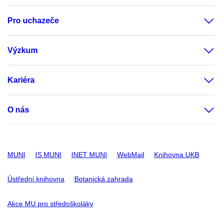
Pro uchazeče
Výzkum
Kariéra
O nás
MUNI
IS MUNI
INET MUNI
WebMail
Knihovna UKB
Ústřední knihovna
Botanická zahrada
Akce MU pro středoškoláky